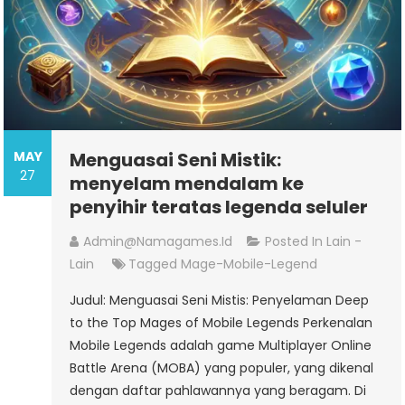
MAY
Menguasai Seni Mistik:
27
menyelam mendalam ke
penyihir teratas legenda seluler
Admin@namagames.id
Posted In
Lain -
Lain
Tagged
Mage-Mobile-Legend
Judul: Menguasai Seni Mistis: Penyelaman Deep
to the Top Mages of Mobile Legends Perkenalan
Mobile Legends adalah game Multiplayer Online
Battle Arena (MOBA) yang populer, yang dikenal
dengan daftar pahlawannya yang beragam. Di