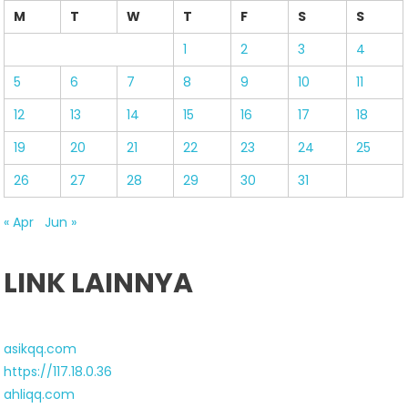
M
T
W
T
F
S
S
1
2
3
4
5
6
7
8
9
10
11
12
13
14
15
16
17
18
19
20
21
22
23
24
25
26
27
28
29
30
31
« Apr
Jun »
LINK LAINNYA
asikqq.com
https://117.18.0.36
ahliqq.com