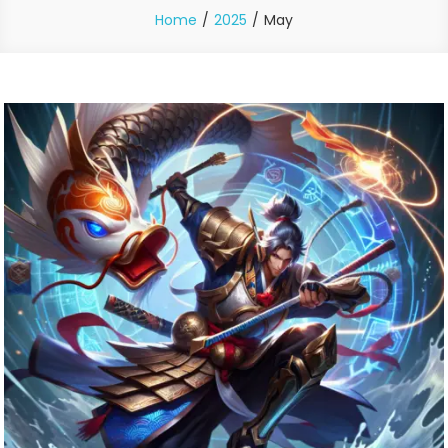
Home
2025
May