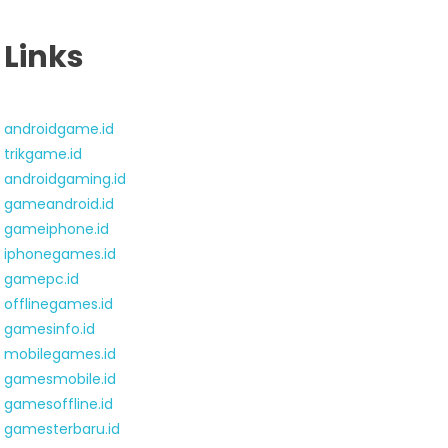
Links
androidgame.id
trikgame.id
androidgaming.id
gameandroid.id
gameiphone.id
iphonegames.id
gamepc.id
offlinegames.id
gamesinfo.id
mobilegames.id
gamesmobile.id
gamesoffline.id
gamesterbaru.id