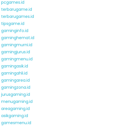
pcgames.id
terbarugame.id
terbarugames.id
tipsgame.id
gaminginfo.id
gaminghemat.id
gamingmurni.id
gamingjurus.id
gamingmenu.id
gamingasik.id
gamingahli.id
gamingarea.id
gamingzona.id
jurusgaming.id
menugaming.id
areagaming.id
asikgaming.id
gamesmenu.id