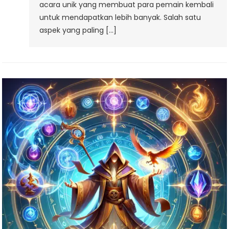
acara unik yang membuat para pemain kembali
untuk mendapatkan lebih banyak. Salah satu
aspek yang paling […]