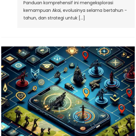
Panduan komprehensif ini mengeksplorasi
kemampuan Akai, evolusinya selama bertahun -
tahun, dan strategi untuk […]