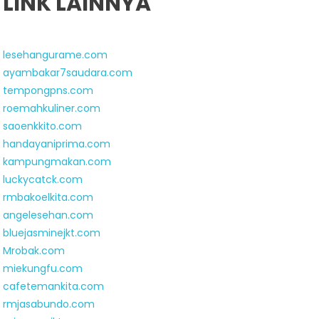
LINK LAINNYA
lesehangurame.com
ayambakar7saudara.com
tempongpns.com
roemahkuliner.com
saoenkkito.com
handayaniprima.com
kampungmakan.com
luckycatck.com
rmbakoelkita.com
angelesehan.com
bluejasminejkt.com
Mrobak.com
miekungfu.com
cafetemankita.com
rmjasabundo.com