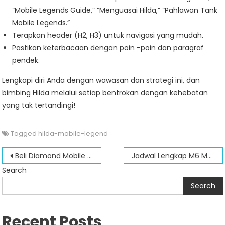
“Mobile Legends Guide,” “Menguasai Hilda,” “Pahlawan Tank
Mobile Legends.”
Terapkan header (H2, H3) untuk navigasi yang mudah.
Pastikan keterbacaan dengan poin -poin dan paragraf
pendek.
Lengkapi diri Anda dengan wawasan dan strategi ini, dan
bimbing Hilda melalui setiap bentrokan dengan kehebatan
yang tak tertandingi!
Tagged
hilda-mobile-legend
Post
Beli Diamond Mobile Legend Murah: Tips dan Trik Terbaik
Jadwal Lengkap M6 Mobile Legend 2024: Semua yang Perlu Anda Ketahui
navigation
Search
Search
Recent Posts