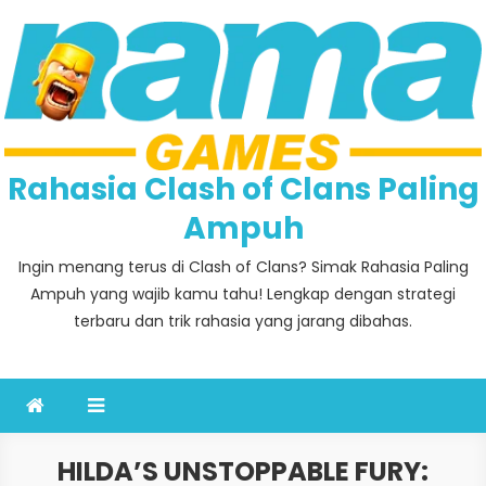
Skip
to
content
Rahasia Clash of Clans Paling
Ampuh
Ingin menang terus di Clash of Clans? Simak Rahasia Paling
Ampuh yang wajib kamu tahu! Lengkap dengan strategi
terbaru dan trik rahasia yang jarang dibahas.
HILDA’S UNSTOPPABLE FURY: