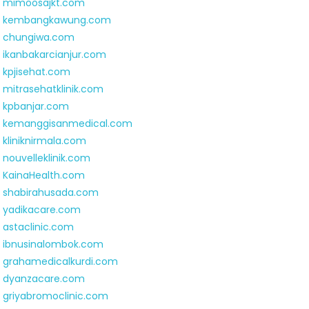
mimoosajkt.com
kembangkawung.com
chungiwa.com
ikanbakarcianjur.com
kpjisehat.com
mitrasehatklinik.com
kpbanjar.com
kemanggisanmedical.com
kliniknirmala.com
nouvelleklinik.com
KainaHealth.com
shabirahusada.com
yadikacare.com
astaclinic.com
ibnusinalombok.com
grahamedicalkurdi.com
dyanzacare.com
griyabromoclinic.com