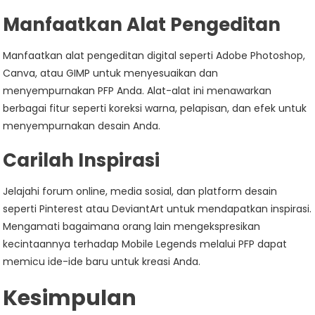
Manfaatkan Alat Pengeditan
Manfaatkan alat pengeditan digital seperti Adobe Photoshop,
Canva, atau GIMP untuk menyesuaikan dan
menyempurnakan PFP Anda. Alat-alat ini menawarkan
berbagai fitur seperti koreksi warna, pelapisan, dan efek untuk
menyempurnakan desain Anda.
Carilah Inspirasi
Jelajahi forum online, media sosial, dan platform desain
seperti Pinterest atau DeviantArt untuk mendapatkan inspirasi.
Mengamati bagaimana orang lain mengekspresikan
kecintaannya terhadap Mobile Legends melalui PFP dapat
memicu ide-ide baru untuk kreasi Anda.
Kesimpulan