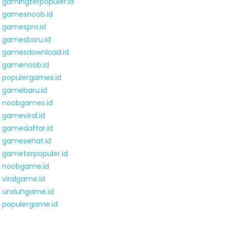
gamingterpopuler.id
gamesnoob.id
gamespro.id
gamesbaru.id
gamesdownload.id
gamenoob.id
populergames.id
gamebaru.id
noobgames.id
gameviral.id
gamedaftar.id
gamesehat.id
gameterpopuler.id
noobgame.id
viralgame.id
unduhgame.id
populergame.id