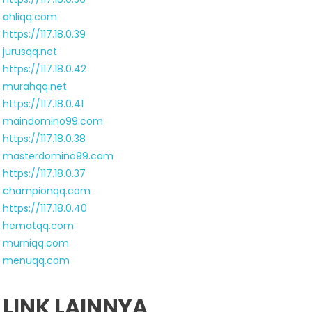
ahliqq.com
https://117.18.0.39
jurusqq.net
https://117.18.0.42
murahqq.net
https://117.18.0.41
maindomino99.com
https://117.18.0.38
masterdomino99.com
https://117.18.0.37
championqq.com
https://117.18.0.40
hematqq.com
murniqq.com
menuqq.com
LINK LAINNYA