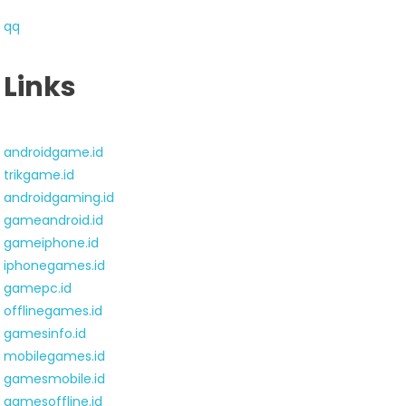
qq
Links
androidgame.id
trikgame.id
androidgaming.id
gameandroid.id
gameiphone.id
iphonegames.id
gamepc.id
offlinegames.id
gamesinfo.id
mobilegames.id
gamesmobile.id
gamesoffline.id