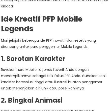
melengkapi estetika keseluruhan dan memastikan teks dapat
dibaca.
Ide Kreatif PFP Mobile
Legends
Mari jelajahi beberapa ide PFP inovatif dan estetis yang
dirancang untuk para penggemar Mobile Legends:
1.
Sorotan Karakter
Rayakan hero Mobile Legends favorit Anda dengan
menampilkannya sebagai titik fokus PFP Anda. Gunakan seni
karakter beresolusi tinggi atau ilustrasi buatan penggemar
untuk menonjolkan ciri unik atau pose ikoniknya.
2.
Bingkai Animasi