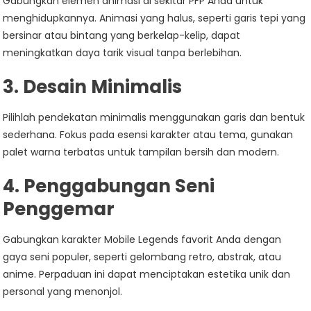
Gabungkan elemen animasi di sekitar PFP Anda untuk
menghidupkannya. Animasi yang halus, seperti garis tepi yang
bersinar atau bintang yang berkelap-kelip, dapat
meningkatkan daya tarik visual tanpa berlebihan.
3.
Desain Minimalis
Pilihlah pendekatan minimalis menggunakan garis dan bentuk
sederhana. Fokus pada esensi karakter atau tema, gunakan
palet warna terbatas untuk tampilan bersih dan modern.
4.
Penggabungan Seni
Penggemar
Gabungkan karakter Mobile Legends favorit Anda dengan
gaya seni populer, seperti gelombang retro, abstrak, atau
anime. Perpaduan ini dapat menciptakan estetika unik dan
personal yang menonjol.