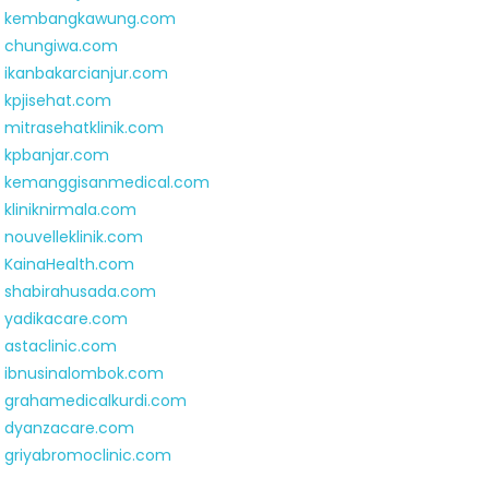
kembangkawung.com
chungiwa.com
ikanbakarcianjur.com
kpjisehat.com
mitrasehatklinik.com
kpbanjar.com
kemanggisanmedical.com
kliniknirmala.com
nouvelleklinik.com
KainaHealth.com
shabirahusada.com
yadikacare.com
astaclinic.com
ibnusinalombok.com
grahamedicalkurdi.com
dyanzacare.com
griyabromoclinic.com