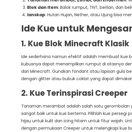
Tanaman merambat, Zombi, dan Endermen
: 
Blok dan Item
: Balok rumput, TNT, berlian, dan be
lanskap
: Hutan Hujan, Nether, atau Ujung bisa mem
Ide Kue untuk Mengesa
1. Kue Blok Minecraft Klasik
Ide sederhana namun efektif adalah membuat kue be
kubusnya dapat menampilkan rumput di atasnya deng
dari Minecraft. Gunakan fondant atau lapisan gula be
dengan glitter atau bubuk coklat yang dapat dimakan
2. Kue Terinspirasi Creeper
Tanaman merambat adalah salah satu gerombolan yang
sangat baik untuk kue bertema. Pilihlah kue persegi 
hijau untuk kulit dan icing hitam untuk fitur wajah. 
dengan permukaan Creeper untuk melengkapi kue b