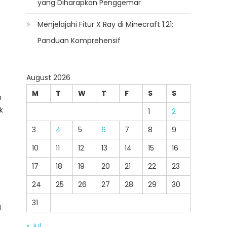
yang Diharapkan Penggemar
Menjelajahi Fitur X Ray di Minecraft 1.21:
Panduan Komprehensif
August 2026
M
T
W
T
F
S
S
n
k
1
2
3
4
5
6
7
8
9
10
11
12
13
14
15
16
17
18
19
20
21
22
23
24
25
26
27
28
29
30
31
l
« Jul