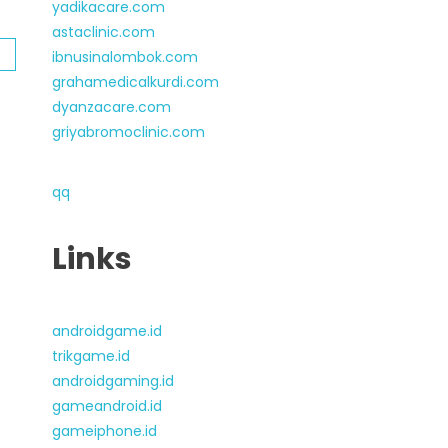
yadikacare.com
astaclinic.com
ibnusinalombok.com
grahamedicalkurdi.com
dyanzacare.com
griyabromoclinic.com
qq
Links
androidgame.id
trikgame.id
androidgaming.id
gameandroid.id
gameiphone.id