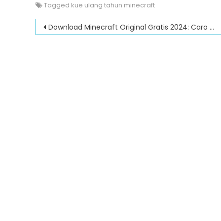
Tagged
kue ulang tahun minecraft
Post
Download Minecraft Original Gratis 2024: Cara Mendapatkan Gamenya Gratis
navigation