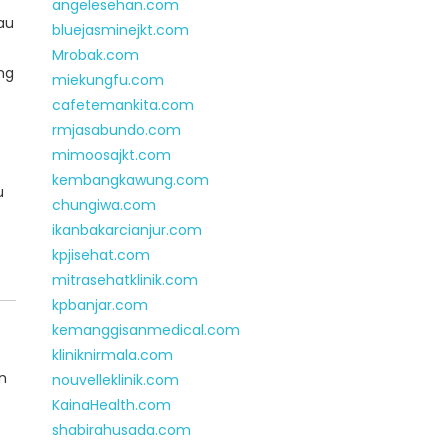
angelesehan.com
au
bluejasminejkt.com
Mrobak.com
ng
miekungfu.com
cafetemankita.com
rmjasabundo.com
mimoosajkt.com
kembangkawung.com
u
chungiwa.com
ikanbakarcianjur.com
kpjisehat.com
mitrasehatklinik.com
kpbanjar.com
kemanggisanmedical.com
kliniknirmala.com
n
nouvelleklinik.com
KainaHealth.com
shabirahusada.com