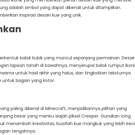
Massa ikonik yang memberikan pilihan desain kue yang menarik.
liung adalah simbol yang dapat dikenali untuk ditampilkan.
berikan inspirasi desain kue yang unik.
nkan
rbentuk balok kubik yang muncul sepanjang permainan. Desai
an lapisan tanah di bawahnya, menyerupai balok rumput ikoni
rwarna untuk hasil akhir yang halus, dan tingkatkan teksturnya
 untuk bagian yang kotor.
 paling dikenal di Minecraft, menjadikannya pilihan yang
panjang besar yang meniru wajah piksel Creeper. Gunakan icing
Untuk menambah kreativitas, buatlah kue mangkuk yang lebih keci
agian tengahnya.