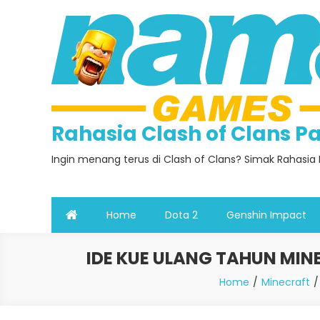
Skip
to
content
Rahasia Clash of Clans 
Ingin menang terus di Clash of Clans? Simak Rahasia 
Home
Dota 2
Genshin Impact
IDE KUE ULANG TAHUN MI
Home
Minecraft