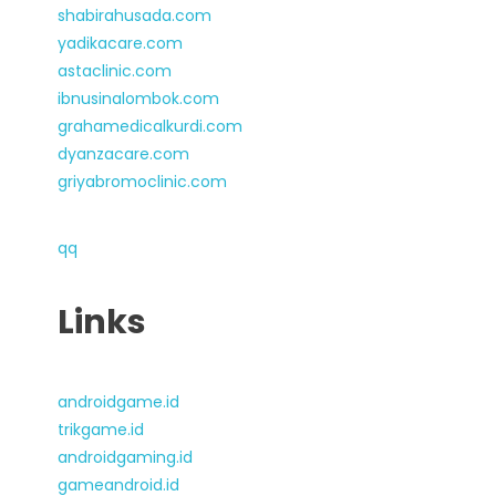
shabirahusada.com
yadikacare.com
astaclinic.com
ibnusinalombok.com
grahamedicalkurdi.com
dyanzacare.com
griyabromoclinic.com
qq
Links
androidgame.id
trikgame.id
androidgaming.id
gameandroid.id