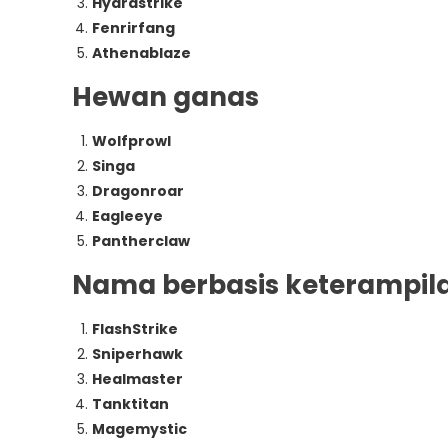
Hydrastrike
Fenrirfang
Athenablaze
Hewan ganas
Wolfprowl
Singa
Dragonroar
Eagleeye
Pantherclaw
Nama berbasis keterampil
FlashStrike
Sniperhawk
Healmaster
Tanktitan
Magemystic