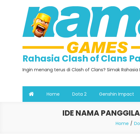
Skip
to
content
Rahasia Clash of Clans 
Ingin menang terus di Clash of Clans? Simak Rahasia 
Home
Dota 2
Genshin Impact
IDE NAMA PANGGILA
Home
Do