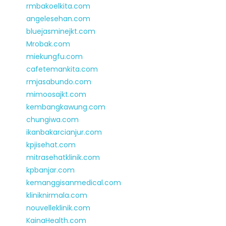
rmbakoelkita.com
angelesehan.com
bluejasminejkt.com
Mrobak.com
miekungfu.com
cafetemankita.com
rmjasabundo.com
mimoosajkt.com
kembangkawung.com
chungiwa.com
ikanbakarcianjur.com
kpjisehat.com
mitrasehatklinik.com
kpbanjar.com
kemanggisanmedical.com
kliniknirmala.com
nouvelleklinik.com
KainaHealth.com