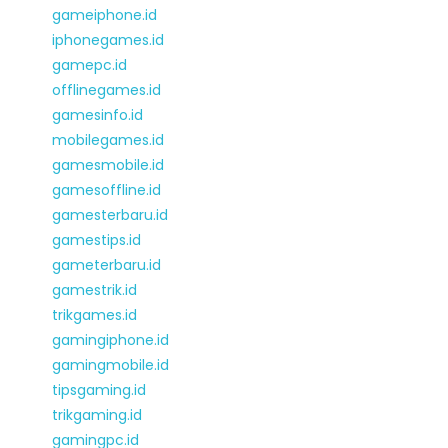
gameiphone.id
iphonegames.id
gamepc.id
offlinegames.id
gamesinfo.id
mobilegames.id
gamesmobile.id
gamesoffline.id
gamesterbaru.id
gamestips.id
gameterbaru.id
gamestrik.id
trikgames.id
gamingiphone.id
gamingmobile.id
tipsgaming.id
trikgaming.id
gamingpc.id