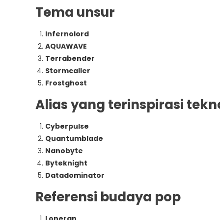
Tema unsur
Infernolord
AQUAWAVE
Terrabender
Stormcaller
Frostghost
Alias ​​yang terinspirasi tekn
Cyberpulse
Quantumblade
Nanobyte
Byteknight
Datadominator
Referensi budaya pop
Loneran