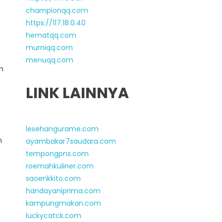
championqq.com
https://117.18.0.40
hematqq.com
murniqq.com
menuqq.com
n
LINK LAINNYA
lesehangurame.com
n
ayambakar7saudara.com
tempongpns.com
roemahkuliner.com
saoenkkito.com
handayaniprima.com
kampungmakan.com
luckycatck.com