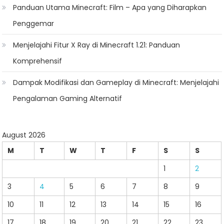
Panduan Utama Minecraft: Film – Apa yang Diharapkan
Penggemar
Menjelajahi Fitur X Ray di Minecraft 1.21: Panduan
Komprehensif
Dampak Modifikasi dan Gameplay di Minecraft: Menjelajahi
Pengalaman Gaming Alternatif
August 2026
M
T
W
T
F
S
S
1
2
3
4
5
6
7
8
9
10
11
12
13
14
15
16
17
18
19
20
21
22
23