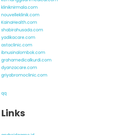
kliniknirmala.com
nouvelleklinik.com
KainaHealth.com
shabirahusada.com
yadikacare.com
astaclinic.com
ibnusinalombok.com
grahamedicalkurdi.com
dyanzacare.com
griyabromoclinic.com
qq
Links