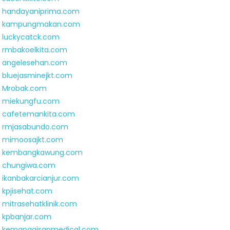
handayaniprima.com
kampungmakan.com
luckycatck.com
rmbakoelkita.com
angelesehan.com
bluejasminejkt.com
Mrobak.com
miekungfu.com
cafetemankita.com
rmjasabundo.com
mimoosajkt.com
kembangkawung.com
chungiwa.com
ikanbakarcianjur.com
kpjisehat.com
mitrasehatklinik.com
kpbanjar.com
kemanggisanmedical.com