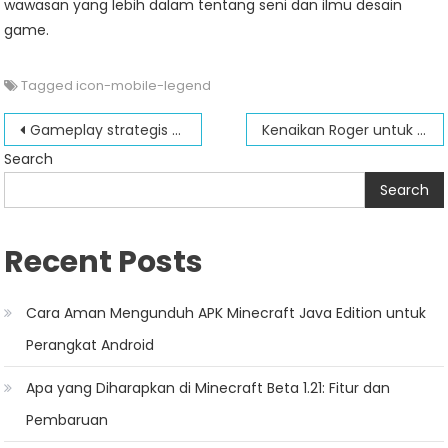
wawasan yang lebih dalam tentang seni dan ilmu desain
game.
Tagged
icon-mobile-legend
Post
Gameplay strategis Clint dalam legenda seluler: tips dan trik
Kenaikan Roger untuk Kemuliaan dalam Adegan Kompetitif Legenda Seluler
navigation
Search
Search
Recent Posts
Cara Aman Mengunduh APK Minecraft Java Edition untuk
Perangkat Android
Apa yang Diharapkan di Minecraft Beta 1.21: Fitur dan
Pembaruan