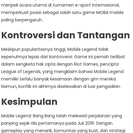
menjadi acara utama di turnamen e-sport internasional,
memperkuat posisi sebagai salah satu game MOBA mobile
paling berpengaruh.
Kontroversi dan Tantangan
Meskipun popularitasnya tinggi, Mobile Legend tidak
sepenuhnya lepas dari kontroversi. Game ini pernah terlibat
dalam sengketa hak cipta dengan Riot Games, pencipta
League of Legends, yang mengklaim bahwa Mobile Legend
memiliki terlalu banyak kesamaan dengan gim mereka.
Namun, konflik ini akhirnya diselesaikan di luar pengadilan.
Kesimpulan
Mobile Legend: Bang Bang telah melewati perjalanan yang
panjang sejak rilis pertamanya pada Juli 2016. Dengan
gameplay yang menarik, komunitas yang kuat, dan strategi