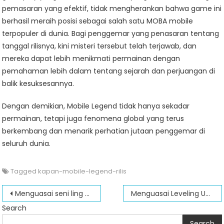
pemasaran yang efektif, tidak mengherankan bahwa game ini
berhasil meraih posisi sebagai salah satu MOBA mobile
terpopuler di dunia. Bagi penggemar yang penasaran tentang
tanggal rilisnya, kini misteri tersebut telah terjawab, dan
mereka dapat lebih menikmati permainan dengan
pemahaman lebih dalam tentang sejarah dan perjuangan di
balik kesuksesannya.
Dengan demikian, Mobile Legend tidak hanya sekadar
permainan, tetapi juga fenomena global yang terus
berkembang dan menarik perhatian jutaan penggemar di
seluruh dunia.
Tagged
kapan-mobile-legend-rilis
Post
Menguasai seni ling dalam legenda seluler: tips dan strategi
Menguasai Leveling Up di Mobile Legends: Pro Tips Terungkap
navigation
Search
Search