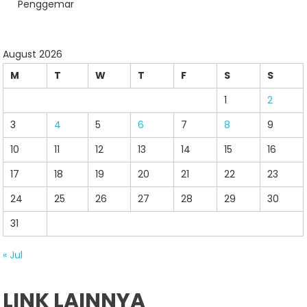
Penggemar
August 2026
M
T
W
T
F
S
S
1
2
3
4
5
6
7
8
9
10
11
12
13
14
15
16
17
18
19
20
21
22
23
24
25
26
27
28
29
30
31
« Jul
LINK LAINNYA