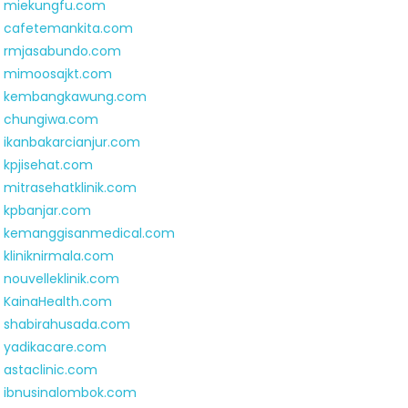
miekungfu.com
cafetemankita.com
rmjasabundo.com
mimoosajkt.com
kembangkawung.com
chungiwa.com
ikanbakarcianjur.com
kpjisehat.com
mitrasehatklinik.com
kpbanjar.com
kemanggisanmedical.com
kliniknirmala.com
nouvelleklinik.com
KainaHealth.com
shabirahusada.com
yadikacare.com
astaclinic.com
ibnusinalombok.com