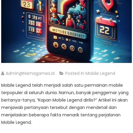
Admin@namagames.id
Posted In
Mobile Legend
Mobile Legend telah menjadi salah satu permainan mobile
terpopuler di seluruh dunia. Namun, banyak penggemar yang
bertanya-tanya, “Kapan Mobile Legend dirilis?” Artikel ini akan
menjawab pertanyaan tersebut dengan mendetail dan
menjelaskan beberapa fakta menarik tentang perjalanan
Mobile Legend.