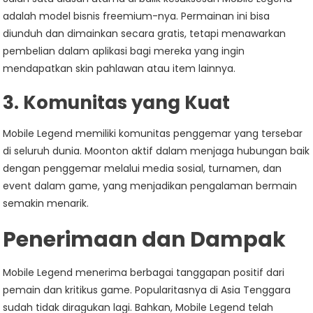
adalah model bisnis freemium-nya. Permainan ini bisa
diunduh dan dimainkan secara gratis, tetapi menawarkan
pembelian dalam aplikasi bagi mereka yang ingin
mendapatkan skin pahlawan atau item lainnya.
3. Komunitas yang Kuat
Mobile Legend memiliki komunitas penggemar yang tersebar
di seluruh dunia. Moonton aktif dalam menjaga hubungan baik
dengan penggemar melalui media sosial, turnamen, dan
event dalam game, yang menjadikan pengalaman bermain
semakin menarik.
Penerimaan dan Dampak
Mobile Legend menerima berbagai tanggapan positif dari
pemain dan kritikus game. Popularitasnya di Asia Tenggara
sudah tidak diragukan lagi. Bahkan, Mobile Legend telah