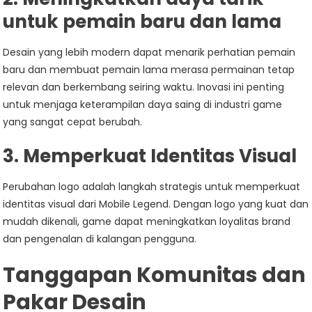
untuk pemain baru dan lama
Desain yang lebih modern dapat menarik perhatian pemain
baru dan membuat pemain lama merasa permainan tetap
relevan dan berkembang seiring waktu. Inovasi ini penting
untuk menjaga keterampilan daya saing di industri game
yang sangat cepat berubah.
3.
Memperkuat Identitas Visual
Perubahan logo adalah langkah strategis untuk memperkuat
identitas visual dari Mobile Legend. Dengan logo yang kuat dan
mudah dikenali, game dapat meningkatkan loyalitas brand
dan pengenalan di kalangan pengguna.
Tanggapan Komunitas dan
Pakar Desain