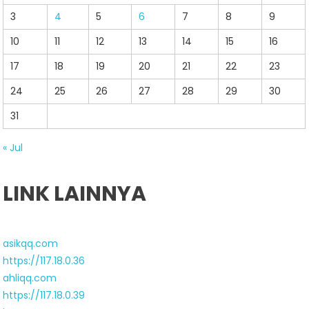
3
4
5
6
7
8
9
10
11
12
13
14
15
16
17
18
19
20
21
22
23
24
25
26
27
28
29
30
31
« Jul
LINK LAINNYA
asikqq.com
https://117.18.0.36
ahliqq.com
https://117.18.0.39