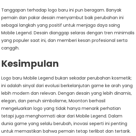
Tanggapan terhadap logo baru ini pun beragam. Banyak
pemain dan pakar desain menyambut baik perubahan ini
sebagai langkah yang positif untuk menjaga daya saing
Mobile Legend. Desain dianggap selaras dengan tren minimalis
yang populer saat ini, dan memberi kesan profesional serta
canggih.
Kesimpulan
Logo baru Mobile Legend bukan sekadar perubahan kosmetik;
ini adalah sinyal dari evolusi berkelanjutan game ke arah yang
lebih modern dan relevan. Dengan desain yang lebih dinamis,
elegan, dan penuh simbolisme, Moonton berhasil
mengeluarkan logo yang tidak hanya menarik perhatian
tetapi juga menghormati akar dari Mobile Legend. Dalam
dunia game yang selalu berubah, inovasi seperti ini penting
untuk memastikan bahwa pemain tetap terlibat dan tertarik.