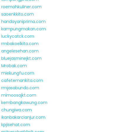
roemahkuliner.com
saoenkkito.com
handayaniprima.com
kampungmakan.com
luckycatck.com
rmbakoelkita.com
angelesehan.com
bluejasminejkt.com
Mrobak.com
miekungfu.com
cafetemankita.com
rmjasabundo.com
mimoosajkt.com
kembangkawung.com
chungiwa.com
ikanbakarcianjur.com
kpjisehat.com