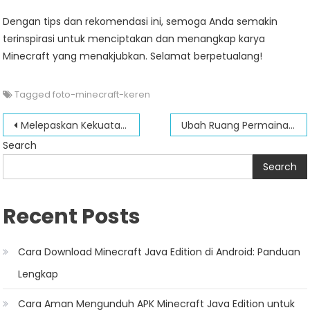
Dengan tips dan rekomendasi ini, semoga Anda semakin
terinspirasi untuk menciptakan dan menangkap karya
Minecraft yang menakjubkan. Selamat berpetualang!
Tagged
foto-minecraft-keren
Post
Melepaskan Kekuatan Mistik Totem di Minecraft
Ubah Ruang Permainan Anda dengan Wallpaper Minecraft 4K yang Menakjubkan
navigation
Search
Search
Recent Posts
Cara Download Minecraft Java Edition di Android: Panduan
Lengkap
Cara Aman Mengunduh APK Minecraft Java Edition untuk