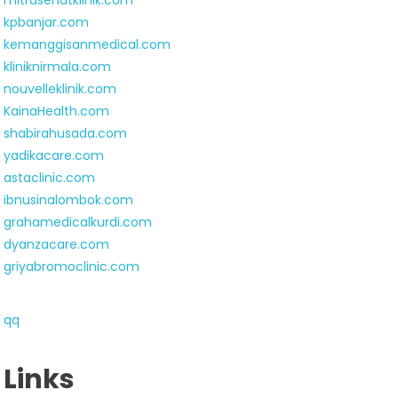
mitrasehatklinik.com
kpbanjar.com
kemanggisanmedical.com
kliniknirmala.com
nouvelleklinik.com
KainaHealth.com
shabirahusada.com
yadikacare.com
astaclinic.com
ibnusinalombok.com
grahamedicalkurdi.com
dyanzacare.com
griyabromoclinic.com
qq
Links