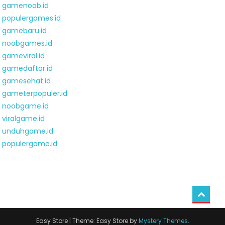
gamenoob.id
populergames.id
gamebaru.id
noobgames.id
gameviral.id
gamedaftar.id
gamesehat.id
gameterpopuler.id
noobgame.id
viralgame.id
unduhgame.id
populergame.id
Easy Store
|
Theme: Easy Store by
Mystery Themes
.