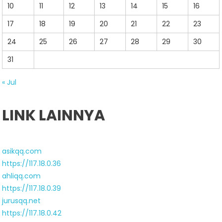
10
11
12
13
14
15
16
17
18
19
20
21
22
23
24
25
26
27
28
29
30
31
« Jul
LINK LAINNYA
asikqq.com
https://117.18.0.36
ahliqq.com
https://117.18.0.39
jurusqq.net
https://117.18.0.42