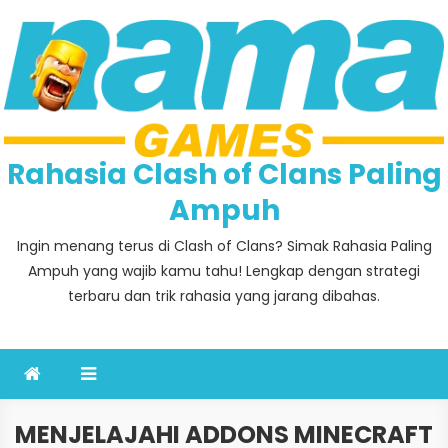
Skip
to
content
Rahasia Clash of Clans Paling
Ampuh
Ingin menang terus di Clash of Clans? Simak Rahasia Paling
Ampuh yang wajib kamu tahu! Lengkap dengan strategi
terbaru dan trik rahasia yang jarang dibahas.
MENJELAJAHI ADDONS MINECRAFT