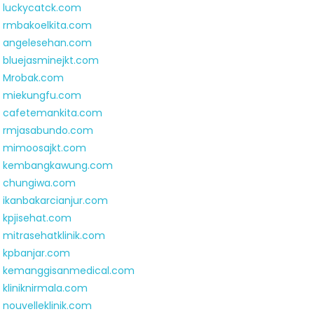
luckycatck.com
rmbakoelkita.com
angelesehan.com
bluejasminejkt.com
Mrobak.com
miekungfu.com
cafetemankita.com
rmjasabundo.com
mimoosajkt.com
kembangkawung.com
chungiwa.com
ikanbakarcianjur.com
kpjisehat.com
mitrasehatklinik.com
kpbanjar.com
kemanggisanmedical.com
kliniknirmala.com
nouvelleklinik.com