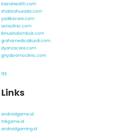
KainaHealth.com
shabirahusada.com
yadikacare.com
astaclinic.com
ibnusinalombok.com
grahamedicalkurdi.com
dyanzacare.com
griyabromoclinic.com
qq
Links
androidgame.id
trikgame.id
androidgaming.id