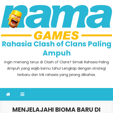
Skip
to
content
Rahasia Clash of Clans Paling
Ampuh
Ingin menang terus di Clash of Clans? Simak Rahasia Paling
Ampuh yang wajib kamu tahu! Lengkap dengan strategi
terbaru dan trik rahasia yang jarang dibahas.
MENJELAJAHI BIOMA BARU DI