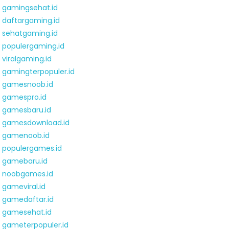
gamingsehat.id
daftargaming.id
sehatgaming.id
populergaming.id
viralgaming.id
gamingterpopuler.id
gamesnoob.id
gamespro.id
gamesbaru.id
gamesdownload.id
gamenoob.id
populergames.id
gamebaru.id
noobgames.id
gameviral.id
gamedaftar.id
gamesehat.id
gameterpopuler.id