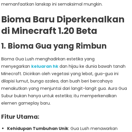
memanfaatkan lanskap ini semaksimal mungkin.
Bioma Baru Diperkenalkan
di Minecraft 1.20 Beta
1. Bioma Gua yang Rimbun
Bioma Gua Lush menghadirkan estetika yang
menyegarkan
keluaran hk
dan hijau ke dunia bawah tanah
Minecraft. Dicirikan oleh vegetasi yang lebat, gua-gua ini
dilapisi lumut, bunga azalea, dan buah beri bercahaya
menakutkan yang menjuntai dari langit-langit gua. Aura Gua
Subur bukan hanya untuk estetika; itu memperkenalkan
elemen gameplay baru.
Fitur Utama:
Kehidupan Tumbuhan Unik
: Gua Lush menawarkan