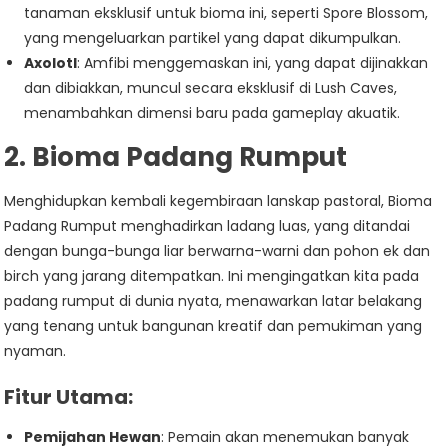
tanaman eksklusif untuk bioma ini, seperti Spore Blossom,
yang mengeluarkan partikel yang dapat dikumpulkan.
Axolotl
: Amfibi menggemaskan ini, yang dapat dijinakkan
dan dibiakkan, muncul secara eksklusif di Lush Caves,
menambahkan dimensi baru pada gameplay akuatik.
2. Bioma Padang Rumput
Menghidupkan kembali kegembiraan lanskap pastoral, Bioma
Padang Rumput menghadirkan ladang luas, yang ditandai
dengan bunga-bunga liar berwarna-warni dan pohon ek dan
birch yang jarang ditempatkan. Ini mengingatkan kita pada
padang rumput di dunia nyata, menawarkan latar belakang
yang tenang untuk bangunan kreatif dan pemukiman yang
nyaman.
Fitur Utama:
Pemijahan Hewan
: Pemain akan menemukan banyak