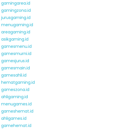
gamingarea.id
gamingzona.id
jurusgaming.id
menugaming.id
areagaming.id
asikgaming.id
gamesmenu.id
gamesmurni.id
gamesjurus.id
gamesmain.id
gamesahli.id
hematgaming.id
gameszona.id
ahligaming.id
menugames.id
gameshemat.id
ahligames.id
gamehemat.id