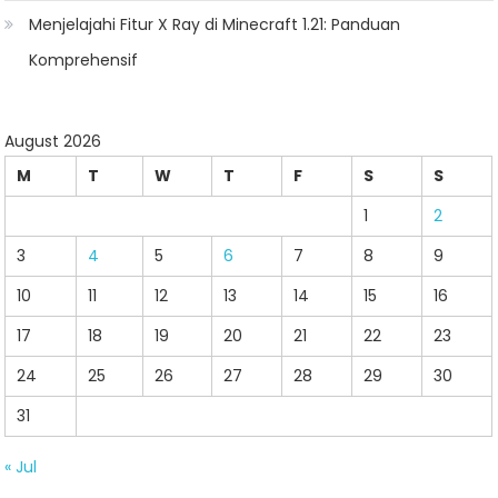
Menjelajahi Fitur X Ray di Minecraft 1.21: Panduan
Komprehensif
August 2026
M
T
W
T
F
S
S
1
2
3
4
5
6
7
8
9
10
11
12
13
14
15
16
17
18
19
20
21
22
23
24
25
26
27
28
29
30
31
« Jul