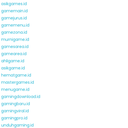
asikgames.id
gamemain.id
gamejurus.id
gamemenu.id
gamezona.id
murnigame.id
gamesarea.id
gamearea.id
ahligame.id
asikgame.id
hematgame.id
mastergames.id
menugame.id
gamingdownload.id
gamingbaru.id
gamingviral.id
gamingpro.id
unduhgaming.id