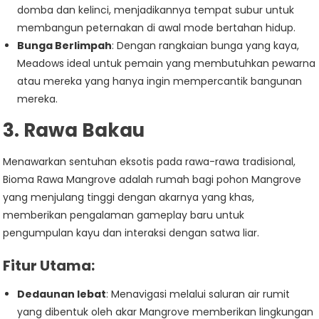
domba dan kelinci, menjadikannya tempat subur untuk
membangun peternakan di awal mode bertahan hidup.
Bunga Berlimpah
: Dengan rangkaian bunga yang kaya,
Meadows ideal untuk pemain yang membutuhkan pewarna
atau mereka yang hanya ingin mempercantik bangunan
mereka.
3. Rawa Bakau
Menawarkan sentuhan eksotis pada rawa-rawa tradisional,
Bioma Rawa Mangrove adalah rumah bagi pohon Mangrove
yang menjulang tinggi dengan akarnya yang khas,
memberikan pengalaman gameplay baru untuk
pengumpulan kayu dan interaksi dengan satwa liar.
Fitur Utama:
Dedaunan lebat
: Menavigasi melalui saluran air rumit
yang dibentuk oleh akar Mangrove memberikan lingkungan