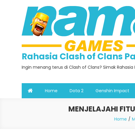
Skip
to
content
Rahasia Clash of Clans 
Ingin menang terus di Clash of Clans? Simak Rahasia 
Home
Dota 2
Genshin Impact
MENJELAJAHI FITU
Home
M