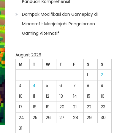
Panduan Komprehensif
Dampak Modifikasi dan Gameplay di
Minecraft: Menjelajahi Pengalaman
Gaming Alternatif
August 2026
M
T
W
T
F
S
S
1
2
3
4
5
6
7
8
9
10
11
12
13
14
15
16
17
18
19
20
21
22
23
24
25
26
27
28
29
30
31