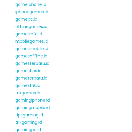
gameiphone.id
iphonegames.id
gamepc.id
offlinegames.id
gamesinfo.id
mobilegames.id
gamesmobile.id
gamesoffline.id
gamesterbaru.id
gamestips.id
gameterbaru.id
gamestrik.id
trikgames.id
gamingiphone.id
gamingmobile.id
tipsgaming.id
trikgaming.id
gamingpc.id