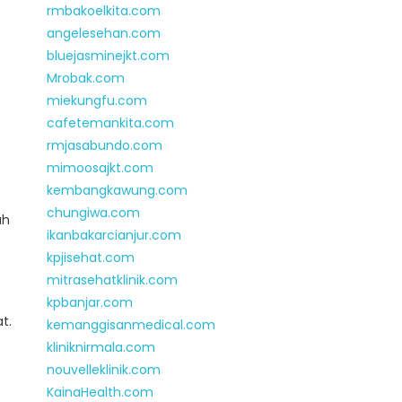
rmbakoelkita.com
angelesehan.com
bluejasminejkt.com
Mrobak.com
miekungfu.com
cafetemankita.com
rmjasabundo.com
mimoosajkt.com
kembangkawung.com
chungiwa.com
ah
ikanbakarcianjur.com
kpjisehat.com
mitrasehatklinik.com
kpbanjar.com
t.
kemanggisanmedical.com
kliniknirmala.com
nouvelleklinik.com
KainaHealth.com