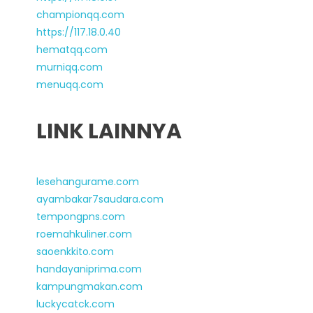
championqq.com
https://117.18.0.40
hematqq.com
murniqq.com
menuqq.com
LINK LAINNYA
lesehangurame.com
ayambakar7saudara.com
tempongpns.com
roemahkuliner.com
saoenkkito.com
handayaniprima.com
kampungmakan.com
luckycatck.com