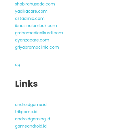
shabirahusada.com
yadikacare.com
astaclinic.com
ibnusinalombok.com
grahamedicalkurdi.com
dyanzacare.com
griyabromoclinic.com
qq
Links
androidgame.id
trikgame.id
androidgaming.id
gameandroid.id