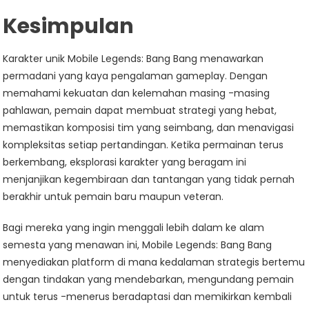
Kesimpulan
Karakter unik Mobile Legends: Bang Bang menawarkan
permadani yang kaya pengalaman gameplay. Dengan
memahami kekuatan dan kelemahan masing -masing
pahlawan, pemain dapat membuat strategi yang hebat,
memastikan komposisi tim yang seimbang, dan menavigasi
kompleksitas setiap pertandingan. Ketika permainan terus
berkembang, eksplorasi karakter yang beragam ini
menjanjikan kegembiraan dan tantangan yang tidak pernah
berakhir untuk pemain baru maupun veteran.
Bagi mereka yang ingin menggali lebih dalam ke alam
semesta yang menawan ini, Mobile Legends: Bang Bang
menyediakan platform di mana kedalaman strategis bertemu
dengan tindakan yang mendebarkan, mengundang pemain
untuk terus -menerus beradaptasi dan memikirkan kembali