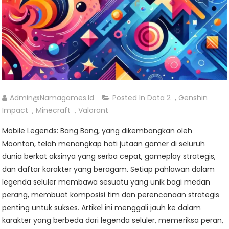
Admin@namagames.id
Posted In
Dota 2
,
Genshin
Impact
,
Minecraft
,
Valorant
Mobile Legends: Bang Bang, yang dikembangkan oleh
Moonton, telah menangkap hati jutaan gamer di seluruh
dunia berkat aksinya yang serba cepat, gameplay strategis,
dan daftar karakter yang beragam. Setiap pahlawan dalam
legenda seluler membawa sesuatu yang unik bagi medan
perang, membuat komposisi tim dan perencanaan strategis
penting untuk sukses. Artikel ini menggali jauh ke dalam
karakter yang berbeda dari legenda seluler, memeriksa peran,