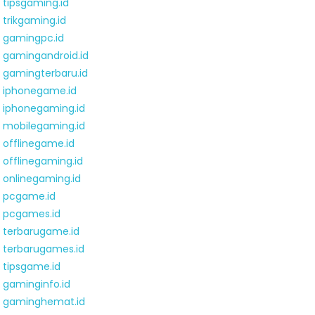
tipsgaming.id
trikgaming.id
gamingpc.id
gamingandroid.id
gamingterbaru.id
iphonegame.id
iphonegaming.id
mobilegaming.id
offlinegame.id
offlinegaming.id
onlinegaming.id
pcgame.id
pcgames.id
terbarugame.id
terbarugames.id
tipsgame.id
gaminginfo.id
gaminghemat.id