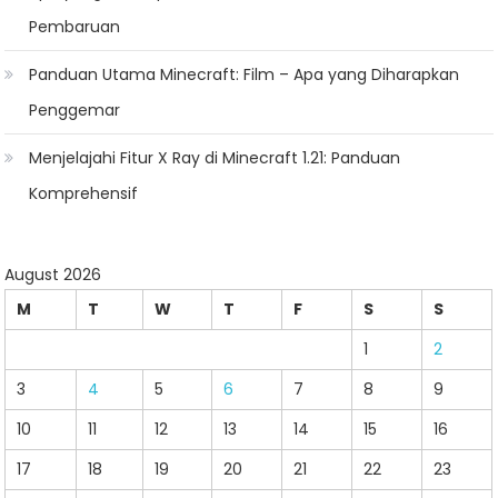
Pembaruan
Panduan Utama Minecraft: Film – Apa yang Diharapkan
Penggemar
Menjelajahi Fitur X Ray di Minecraft 1.21: Panduan
Komprehensif
August 2026
M
T
W
T
F
S
S
1
2
3
4
5
6
7
8
9
10
11
12
13
14
15
16
17
18
19
20
21
22
23