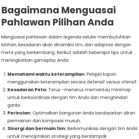
Bagaimana Menguasai
Pahlawan Pilihan Anda
Menguasai pahlawan dalam legenda seluler membutuhkan
latihan, kesadaran akan dinamika tim, dan adaptasi dengan
meta yang berkembang. Berikut adalah beberapa tips untuk
meningkatkan gameplay Anda:
Memahami waktu keterampilan:
Pelajari kapan
menggunakan keterampilan secara defensif versus ofensif.
Kesadaran Peta:
Terus -menerus memantau minimap
untuk berkoordinasi dengan tim Anda dan menghindari
ganks.
Perincian:
Optimalkan bangunan Anda berdasarkan aliran
permainan dan komposisi musuh.
Sinergi dan bermain tim:
Berkomunikasi dengan tim Anda
untuk menciptakan strategi yang berdampak.