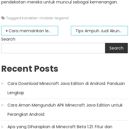
pendekatan mereka untuk muncul sebagai kemenangan.
Tagged
karakter-mobile-legend
Post
Cara memainkan legenda seluler di pc: panduan komprehensif
Tips Ampuh Jual Akun Mobile Legend Dengan Cepat Dan Aman
navigation
Search
Search
Recent Posts
Cara Download Minecraft Java Edition di Android: Panduan
Lengkap
Cara Aman Mengunduh APK Minecraft Java Edition untuk
Perangkat Android
Apa yang Diharapkan di Minecraft Beta 1.21: Fitur dan