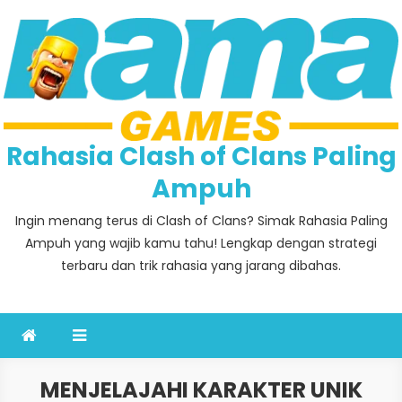
Skip
to
content
Rahasia Clash of Clans Paling
Ampuh
Ingin menang terus di Clash of Clans? Simak Rahasia Paling
Ampuh yang wajib kamu tahu! Lengkap dengan strategi
terbaru dan trik rahasia yang jarang dibahas.
MENJELAJAHI KARAKTER UNIK