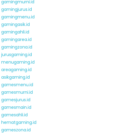
gamingmurni.id
gamingjurus.id
gamingmenu.id
gamingasik.id
gamingahli.id
gamingarea.id
gamingzona.id
jurusgaming.id
menugaming.id
areagaming.id
asikgaming.id
gamesmenu.id
gamesmurni.id
gamesjurus.id
gamesmain.id
gamesahli.id
hematgaming.id
gameszona.id