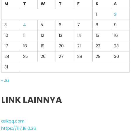
M
T
W
T
F
S
S
1
2
3
4
5
6
7
8
9
10
11
12
13
14
15
16
17
18
19
20
21
22
23
24
25
26
27
28
29
30
31
« Jul
LINK LAINNYA
asikqq.com
https://117.18.0.36