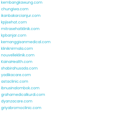
kembangkawung.com
chungiwa.com
ikanbakarcianjur.com
kpjisehat.com
mitrasehatklinik.com
kpbanjar.com
kemanggisanmedical.com
kliniknirmala.com
nouvelleklinik.com
KainaHealth.com
shabirahusada.com
yadikacare.com
astaclinic.com
ibnusinalombok.com
grahamedicalkurdi.com
dyanzacare.com
griyabromoclinic.com