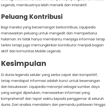
Legends, membuatnya lebih menarik dan interaktif.
Peluang Kontribusi
Bagi mereka yang bersemangat berkontribusi, Liquipedia
menawarkan peluang untuk mengedit dan memperbarui
halaman. Ini tidak hanya membantu menjaga informasi tetap
terkini tetapi juga memungkinkan kontributor menjadi bagian
aktif dari komunitas Mobile Legends.
Kesimpulan
Di dunia legenda seluler yang serba cepat dan kompetitif,
tetap mendapat informasi adalah kunci untuk kesenangan
dan kesuksesan. Liquipedia menonjol sebagai sumber daya
yang sangat diperlukan, menawarkan informasi yang
komprehensif dan tepat waktu kepada penggemar di seluruh
dunia. Dari analisis mendalam dan pemandu pahlawan hingga