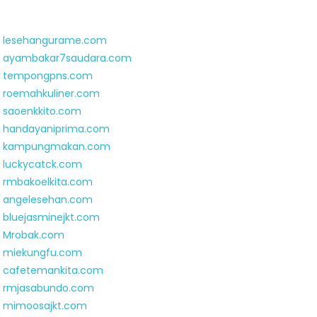
lesehangurame.com
ayambakar7saudara.com
tempongpns.com
roemahkuliner.com
saoenkkito.com
handayaniprima.com
kampungmakan.com
luckycatck.com
rmbakoelkita.com
angelesehan.com
bluejasminejkt.com
Mrobak.com
miekungfu.com
cafetemankita.com
rmjasabundo.com
mimoosajkt.com