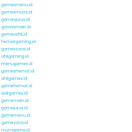
gamesmenu.id
gamesmurni.id
gamesjurus.id
gamesmain.id
gamesahli.id
hematgaming.id
gameszona.id
ahligaming.id
menugames.id
gameshemat.id
ahligames.id
gamehemat.id
asikgames.id
gamemain.id
gamejurus.id
gamemenu.id
gamezona.id
murnigame.id