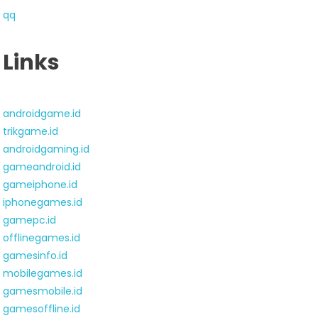
qq
Links
androidgame.id
trikgame.id
androidgaming.id
gameandroid.id
gameiphone.id
iphonegames.id
gamepc.id
offlinegames.id
gamesinfo.id
mobilegames.id
gamesmobile.id
gamesoffline.id