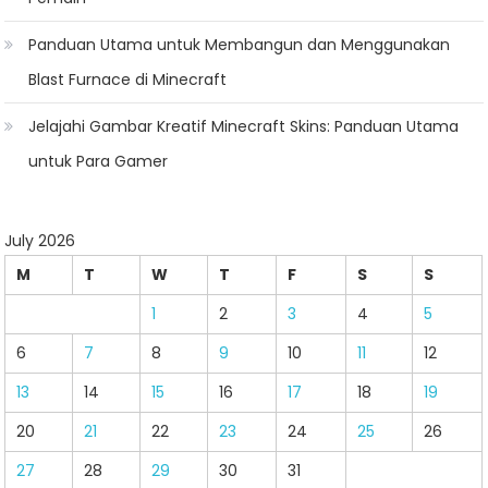
Panduan Utama untuk Membangun dan Menggunakan
Blast Furnace di Minecraft
Jelajahi Gambar Kreatif Minecraft Skins: Panduan Utama
untuk Para Gamer
July 2026
M
T
W
T
F
S
S
1
2
3
4
5
6
7
8
9
10
11
12
13
14
15
16
17
18
19
20
21
22
23
24
25
26
27
28
29
30
31