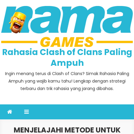
Skip
to
content
Rahasia Clash of Clans Paling
Ampuh
Ingin menang terus di Clash of Clans? Simak Rahasia Paling
Ampuh yang wajib kamu tahu! Lengkap dengan strategi
terbaru dan trik rahasia yang jarang dibahas.
MENJELAJAHI METODE UNTUK