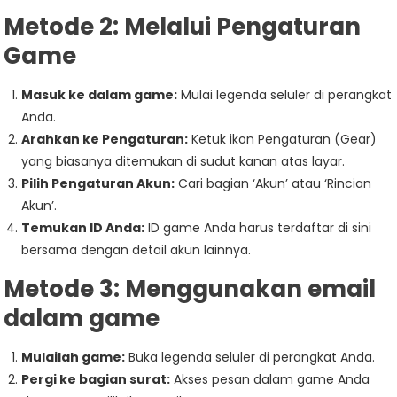
Metode 2: Melalui Pengaturan
Game
Masuk ke dalam game:
Mulai legenda seluler di perangkat
Anda.
Arahkan ke Pengaturan:
Ketuk ikon Pengaturan (Gear)
yang biasanya ditemukan di sudut kanan atas layar.
Pilih Pengaturan Akun:
Cari bagian ‘Akun’ atau ‘Rincian
Akun’.
Temukan ID Anda:
ID game Anda harus terdaftar di sini
bersama dengan detail akun lainnya.
Metode 3: Menggunakan email
dalam game
Mulailah game:
Buka legenda seluler di perangkat Anda.
Pergi ke bagian surat:
Akses pesan dalam game Anda