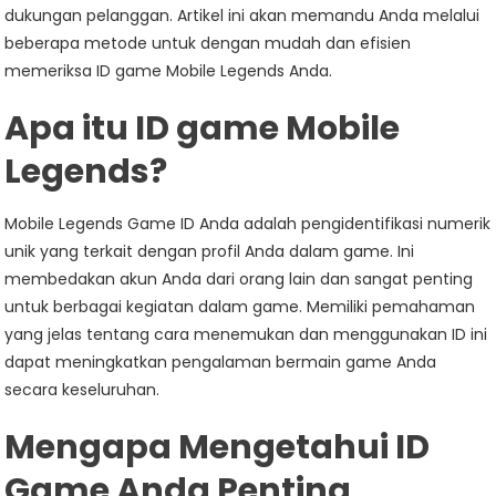
dukungan pelanggan. Artikel ini akan memandu Anda melalui
beberapa metode untuk dengan mudah dan efisien
memeriksa ID game Mobile Legends Anda.
Apa itu ID game Mobile
Legends?
Mobile Legends Game ID Anda adalah pengidentifikasi numerik
unik yang terkait dengan profil Anda dalam game. Ini
membedakan akun Anda dari orang lain dan sangat penting
untuk berbagai kegiatan dalam game. Memiliki pemahaman
yang jelas tentang cara menemukan dan menggunakan ID ini
dapat meningkatkan pengalaman bermain game Anda
secara keseluruhan.
Mengapa Mengetahui ID
Game Anda Penting