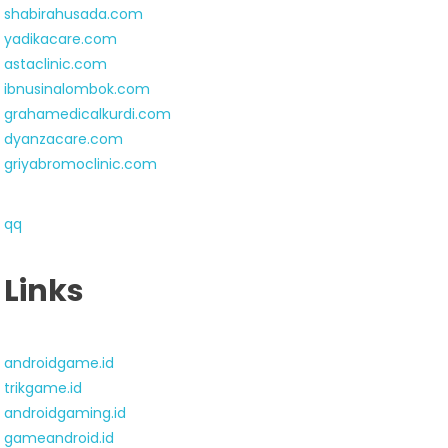
shabirahusada.com
yadikacare.com
astaclinic.com
ibnusinalombok.com
grahamedicalkurdi.com
dyanzacare.com
griyabromoclinic.com
qq
Links
androidgame.id
trikgame.id
androidgaming.id
gameandroid.id