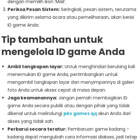
dengan memilih ikon ‘Mail’.
Periksa Pesan Sistem:
Seringkali, pesan sistem, terutama
yang dikirim selama acara atau pemeliharaan, akan berisi
ID game Anda.
Tip tambahan untuk
mengelola ID game Anda
Ambil tangkapan layar:
Untuk menghindari berulang kali
menemukan ID game Anda, pertimbangkan untuk
mengambil tangkapan layar dan menyimpannya di galeri
foto Anda untuk akses cepat di masa depan.
Jaga keamanannya:
Jangan pernah membagikan ID
game Anda secara publik atau dengan pihak yang tidak
dikenal untuk melindungi
pkv games qq
akun Anda dari
akses yang tidak sah.
Perbarui secara teratur:
Pembaruan game kadang -
kadang dapat mengubah cara informasi diakses, jadi tetap