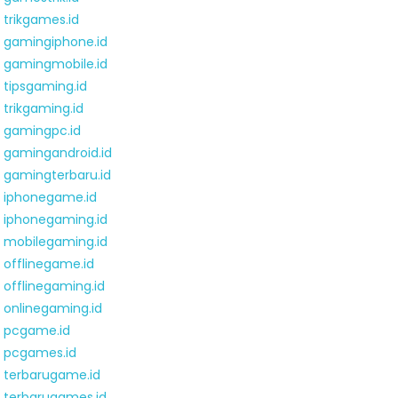
trikgames.id
gamingiphone.id
gamingmobile.id
tipsgaming.id
trikgaming.id
gamingpc.id
gamingandroid.id
gamingterbaru.id
iphonegame.id
iphonegaming.id
mobilegaming.id
offlinegame.id
offlinegaming.id
onlinegaming.id
pcgame.id
pcgames.id
terbarugame.id
terbarugames.id