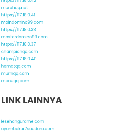
https://117.18.0.42
murahqq.net
https://117.18.0.41
maindomino99.com
https://117.18.0.38
masterdomino99.com
https://117.18.0.37
championqq.com
https://117.18.0.40
hematqq.com
murniqq.com
menuqq.com
LINK LAINNYA
lesehangurame.com
ayambakar7saudara.com