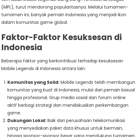
(MPL), turut mendorong popularitasnya. Melalui turnamen-
turnamen ini, banyak pemain Indonesia yang menjadi ikon
dalam komunitas game global.
Faktor-Faktor Kesuksesan di
Indonesia
Beberapa faktor yang berkontribusi terhadap kesuksesan
Mobile Legends di Indonesia antara lain:
Komunitas yang Solid:
Mobile Legends telah membangun
komunitas yang kuat di Indonesia, mulai dari pemain kasual
hingga profesional. Grup media sosial dan forum online
aktif berbagi strategi dan mendiskusikan perkembangan
game.
Dukungan Lokal:
Baik dari perusahaan telekomunikasi
yang menyediakan paket data khusus untuk bermain,
hingga sponsor-sponsor besar yang mendukung turnamen,