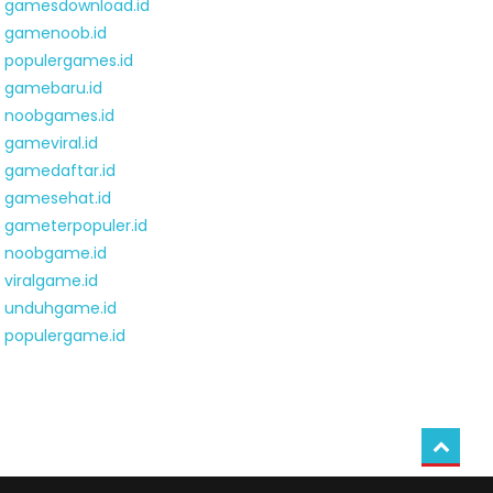
gamesdownload.id
gamenoob.id
populergames.id
gamebaru.id
noobgames.id
gameviral.id
gamedaftar.id
gamesehat.id
gameterpopuler.id
noobgame.id
viralgame.id
unduhgame.id
populergame.id