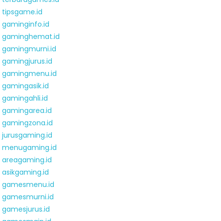
tipsgame.id
gaminginfo.id
gaminghemat.id
gamingmurni.id
gamingjurus.id
gamingmenu.id
gamingasik.id
gamingahli.id
gamingarea.id
gamingzona.id
jurusgaming.id
menugaming.id
areagaming.id
asikgaming.id
gamesmenu.id
gamesmurni.id
gamesjurus.id