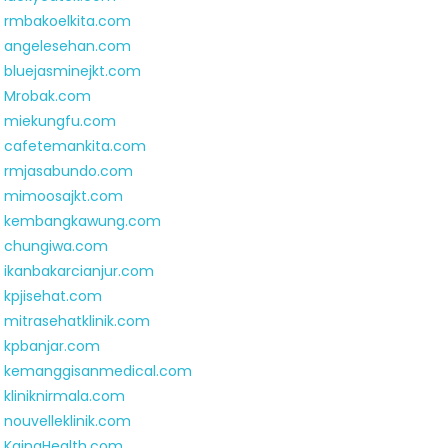
rmbakoelkita.com
angelesehan.com
bluejasminejkt.com
Mrobak.com
miekungfu.com
cafetemankita.com
rmjasabundo.com
mimoosajkt.com
kembangkawung.com
chungiwa.com
ikanbakarcianjur.com
kpjisehat.com
mitrasehatklinik.com
kpbanjar.com
kemanggisanmedical.com
kliniknirmala.com
nouvelleklinik.com
KainaHealth.com