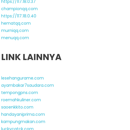
https://117.18.0.37
championqq.com
https://117.18.0.40
hematqq.com
murniqq.com
menuqq.com
LINK LAINNYA
lesehangurame.com
ayambakar7saudara.com
tempongpns.com
roemahkuliner.com
saoenkkito.com
handayaniprima.com
kampungmakan.com
luckycatck.com