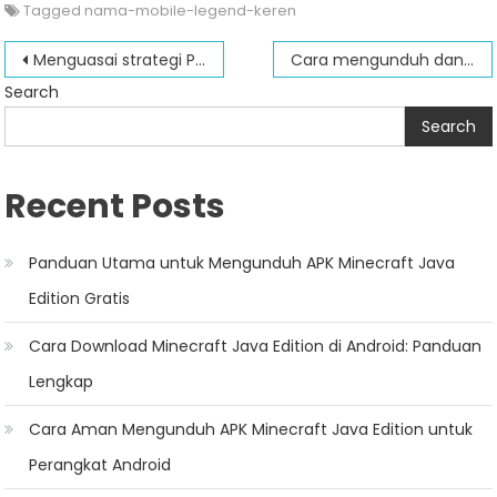
Tagged
nama-mobile-legend-keren
Post
Menguasai strategi PP dalam legenda seluler
Cara mengunduh dan memainkan legenda seluler di PC dalam langkah sederhana
navigation
Search
Search
Recent Posts
Panduan Utama untuk Mengunduh APK Minecraft Java
Edition Gratis
Cara Download Minecraft Java Edition di Android: Panduan
Lengkap
Cara Aman Mengunduh APK Minecraft Java Edition untuk
Perangkat Android