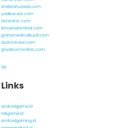
shabirahusada.com
yadikacare.com
astaclinic.com
ibnusinalombok.com
grahamedicalkurdi.com
dyanzacare.com
griyabromoclinic.com
qq
Links
androidgame.id
trikgame.id
androidgaming.id
gameandroid.id