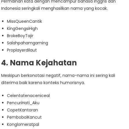
Permainan kata dengan mencampur bahasa Inggris dan
Indonesia seringkali menghasilkan nama yang kocak.
MissQueenCantik
KingGengsiHigh
BrokeBoyTajir
Salahpahamgaming
Proplayerdilaut
4. Nama Kejahatan
Meskipun berkonotasi negatif, nama-nama ini sering kali
diterima baik karena konteks humorisnya.
Celentatenaceniceal
PencuriHati_Aku
CopetKantoran
PembobolKancut
Konglomeratpal