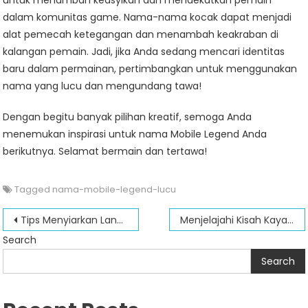
untuk menambah keasyikan dan mendekatkan pemain
dalam komunitas game. Nama-nama kocak dapat menjadi
alat pemecah ketegangan dan menambah keakraban di
kalangan pemain. Jadi, jika Anda sedang mencari identitas
baru dalam permainan, pertimbangkan untuk menggunakan
nama yang lucu dan mengundang tawa!
Dengan begitu banyak pilihan kreatif, semoga Anda
menemukan inspirasi untuk nama Mobile Legend Anda
berikutnya. Selamat bermain dan tertawa!
Tagged
nama-mobile-legend-lucu
Post
Tips Menyiarkan Langsung Mobile Legends di Facebook untuk Pemain Pemula
Menjelajahi Kisah Kaya Di Balik Mobile Legends Heroes Names
navigation
Search
Search