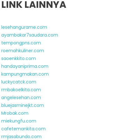
LINK LAINNYA
lesehangurame.com
ayambakar7saudara.com
tempongpns.com
roemahkuliner.com
saoenkkito.com
handayaniprima.com
kampungmakan.com
luckycatck.com
rmbakoelkita.com
angelesehan.com
bluejasminejkt.com
Mrobak.com
miekungfu.com
cafetemankita.com
rmjasabundo.com