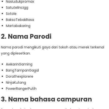
Nasiudukpromax
Satutelincigg
Sotole
BaksoTebakRasa
Martabakaring
2. Nama Parodi
Nama parodi mengikuti gaya dari tokoh atau merek terkenal
yang diplesetkan.
AwkarinGaming
BangTampanGagal
Dorathexplorere
NinjaKutang
PowerRangerPutih
3. Nama bahasa campuran