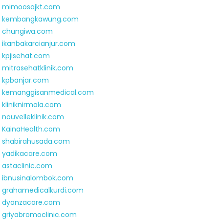
mimoosajkt.com
kembangkawung.com
chungiwa.com
ikanbakarcianjur.com
kpjisehat.com
mitrasehatklinik.com
kpbanjar.com
kemanggisanmedical.com
kliniknirmala.com
nouvelleklinik.com
KainaHealth.com
shabirahusada.com
yadikacare.com
astaclinic.com
ibnusinalombok.com
grahamedicalkurdi.com
dyanzacare.com
griyabromoclinic.com