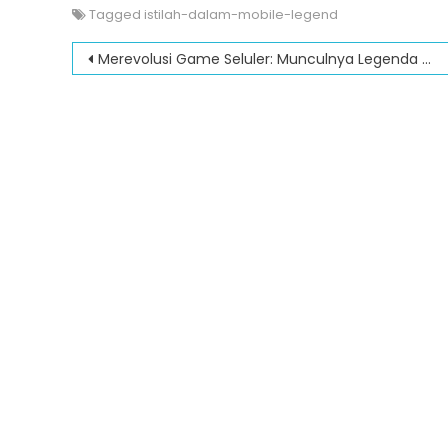
Tagged
istilah-dalam-mobile-legend
Post
Merevolusi Game Seluler: Munculnya Legenda Seluler Esport
navigation