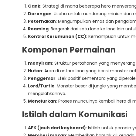
Gank
: Strategi di mana beberapa hero menyerang h
Dorongan
: Usaha untuk mendorong minion dan 
Peternakan
: Mengumpulkan emas dan pengalaman
Roaming
: Bergerak dari satu lane ke lane lain u
Kontrol Kerumunan (CC)
: Kemampuan untuk me
Komponen Permainan
menyiram
: Struktur pertahanan yang menyeran
Hutan
: Area di antara lane yang berisi monster 
Penggemar
: Efek positif sementara yang diperol
Lord/Turtle
: Monster besar di jungle yang membe
mengalahkannya.
Menelurkan
: Proses munculnya kembali hero di m
Istilah dalam Komunikasi
AFK (jauh dari keyboard)
: Istilah untuk pemain 
Memberi makan
: Memberikan banyak kill kepada