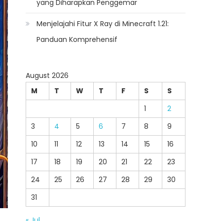
yang Diharapkan Penggemar
Menjelajahi Fitur X Ray di Minecraft 1.21:
Panduan Komprehensif
August 2026
M
T
W
T
F
S
S
1
2
3
4
5
6
7
8
9
10
11
12
13
14
15
16
17
18
19
20
21
22
23
24
25
26
27
28
29
30
31
« Jul