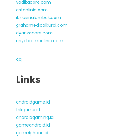
yadikacare.com
astaclinic.com
ibnusinalombok.com
grahamedicalkurdi.com
dyanzacare.com
griyabromoclinic.com
qq
Links
androidgame.id
trikgame.id
androidgaming.id
gameandroid.id
gameiphone.id