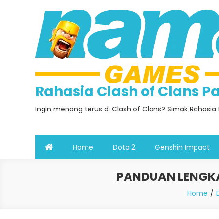
Skip
to
content
Rahasia Clash of Clans 
Ingin menang terus di Clash of Clans? Simak Rahasia 
Home
Dota 2
Genshin Impact
PANDUAN LENGKA
Home