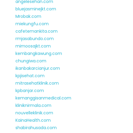
angelesehan.com
bluejasminejkt.com
Mrobak.com
miekungfu.com
cafetemankita.com
rmjasabundo.com
mimoosajkt.com
kembangkawung.com
chungiwa.com
ikanbakarcianjur.com
kpjisehat.com
mitrasehatklinik.com
kpbanjar.com
kemanggisanmedical.com
kliniknirmala.com
nouvelleklinik.com
KainaHealth.com
shabirahusada.com