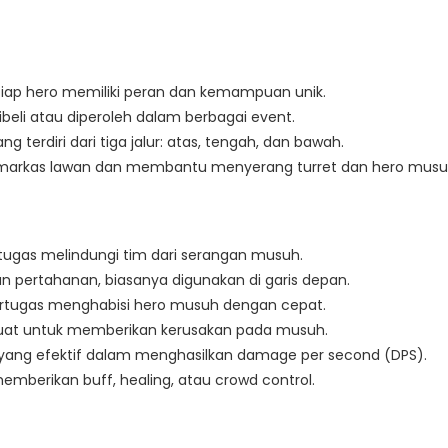
etiap hero memiliki peran dan kemampuan unik.
ibeli atau diperoleh dalam berbagai event.
g terdiri dari tiga jalur: atas, tengah, dan bawah.
ju markas lawan dan membantu menyerang turret dan hero musu
rtugas melindungi tim dari serangan musuh.
n pertahanan, biasanya digunakan di garis depan.
bertugas menghabisi hero musuh dengan cepat.
uat untuk memberikan kerusakan pada musuh.
h yang efektif dalam menghasilkan damage per second (DPS).
berikan buff, healing, atau crowd control.