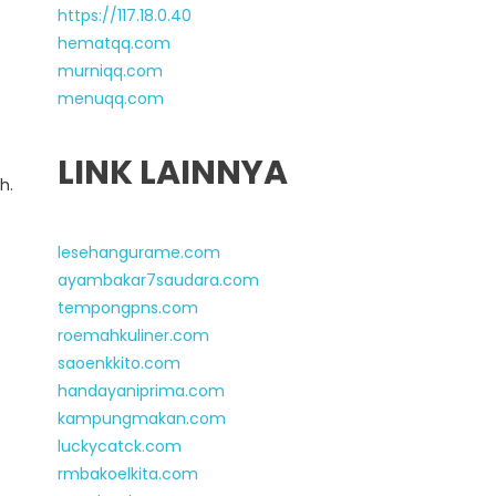
https://117.18.0.40
hematqq.com
murniqq.com
menuqq.com
LINK LAINNYA
h.
lesehangurame.com
ayambakar7saudara.com
tempongpns.com
roemahkuliner.com
saoenkkito.com
handayaniprima.com
kampungmakan.com
luckycatck.com
rmbakoelkita.com