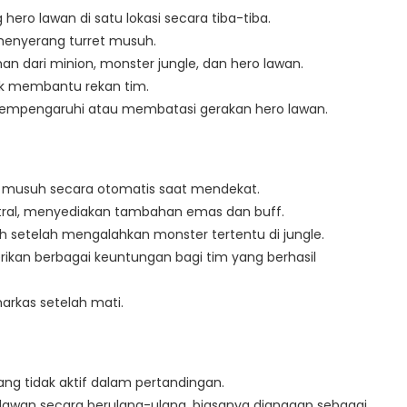
ero lawan di satu lokasi secara tiba-tiba.
menyerang turret musuh.
 dari minion, monster jungle, dan hero lawan.
ntuk membantu rekan tim.
mpengaruhi atau membatasi gerakan hero lawan.
g musuh secara otomatis saat mendekat.
netral, menyediakan tambahan emas dan buff.
eh setelah mengalahkan monster tertentu di jungle.
rikan berbagai keuntungan bagi tim yang berhasil
arkas setelah mati.
yang tidak aktif dalam pertandingan.
 lawan secara berulang-ulang, biasanya dianggap sebagai