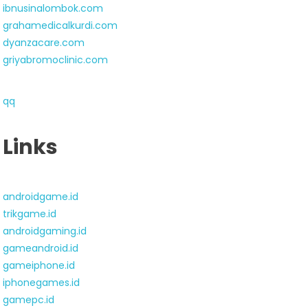
ibnusinalombok.com
grahamedicalkurdi.com
dyanzacare.com
griyabromoclinic.com
qq
Links
androidgame.id
trikgame.id
androidgaming.id
gameandroid.id
gameiphone.id
iphonegames.id
gamepc.id