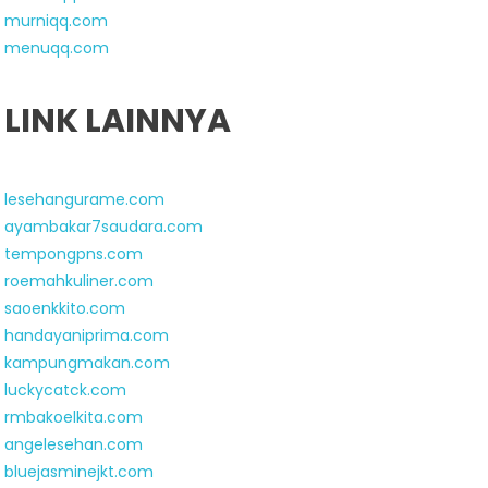
murniqq.com
menuqq.com
LINK LAINNYA
lesehangurame.com
ayambakar7saudara.com
tempongpns.com
roemahkuliner.com
saoenkkito.com
handayaniprima.com
kampungmakan.com
luckycatck.com
rmbakoelkita.com
angelesehan.com
bluejasminejkt.com