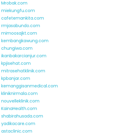
Mrobak.com
miekungfu.com
cafetemankita.com
rmjasabundo.com
mimoosajkt.com
kembangkawung.com
chungiwa.com
ikanbakarcianjur.com
kpjisehat.com
mitrasehatklinik.com
kpbanjar.com
kemanggisanmedical.com
kliniknirmala.com
nouvelleklinik.com
KainaHealth.com
shabirahusada.com
yadikacare.com
astaclinic.com