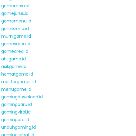
gamemain.id
gamejurus.id
gamemenu.id
gamezona.id
murnigame.id
gamesarea.id
gamearea.id
ahligame.id
asikgame.id
hematgame.id
mastergames.id
menugame.id
gamingdownload.id
gamingbaru.id
gamingviral.id
gamingpro.id
unduhgaming.id
gamingsehat.id