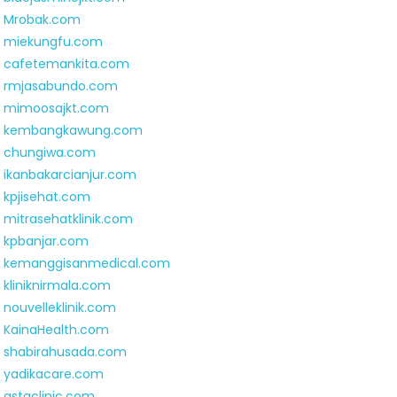
Mrobak.com
miekungfu.com
cafetemankita.com
rmjasabundo.com
mimoosajkt.com
kembangkawung.com
chungiwa.com
ikanbakarcianjur.com
kpjisehat.com
mitrasehatklinik.com
kpbanjar.com
kemanggisanmedical.com
kliniknirmala.com
nouvelleklinik.com
KainaHealth.com
shabirahusada.com
yadikacare.com
astaclinic.com