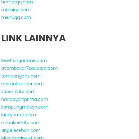
hematqq.com
murniqq.com
menuqq.com
LINK LAINNYA
lesehangurame.com
ayambakar7saudara.com
tempongpns.com
roemahkuliner.com
saoenkkito.com
handayaniprima.com
kampungmakan.com
luckycatck.com
rmbakoelkita.com
angelesehan.com
bluejasminejkt.com