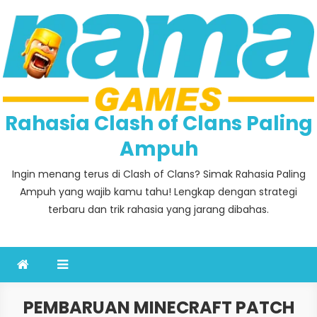
Skip
to
content
Rahasia Clash of Clans Paling
Ampuh
Ingin menang terus di Clash of Clans? Simak Rahasia Paling
Ampuh yang wajib kamu tahu! Lengkap dengan strategi
terbaru dan trik rahasia yang jarang dibahas.
PEMBARUAN MINECRAFT PATCH