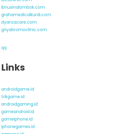
ibnusinalombok.com
grahamedicalkurdi.com
dyanzacare.com
griyabromoclinic.com
qq
Links
androidgame.id
trikgame.id
androidgaming.id
gameandroid.id
gameiphone.id
iphonegames.id