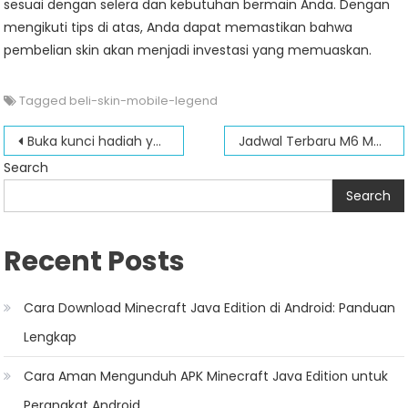
sesuai dengan selera dan kebutuhan bermain Anda. Dengan
mengikuti tips di atas, Anda dapat memastikan bahwa
pembelian skin akan menjadi investasi yang memuaskan.
Tagged
beli-skin-mobile-legend
Post
Buka kunci hadiah yang menarik: Kode penukaran terbaru dalam legenda seluler
Jadwal Terbaru M6 Mobile Legend: Persiapan Tim yang Patut Diantisipasi
navigation
Search
Search
Recent Posts
Cara Download Minecraft Java Edition di Android: Panduan
Lengkap
Cara Aman Mengunduh APK Minecraft Java Edition untuk
Perangkat Android