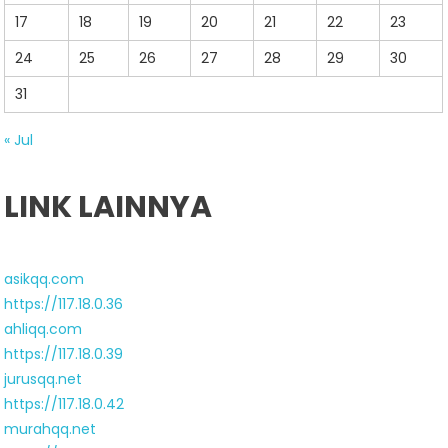
17
18
19
20
21
22
23
24
25
26
27
28
29
30
31
« Jul
LINK LAINNYA
asikqq.com
https://117.18.0.36
ahliqq.com
https://117.18.0.39
jurusqq.net
https://117.18.0.42
murahqq.net