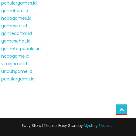
populergames.id
gamebaru.id
noobgames.id
gameviral.id
gamedaftar.id
gamesehat.id
gameterpopuler.id
noobgame.id
viralgame.id
unduhgame.id
populergame.id
Easy Store
|
Theme: Easy Store by
Mystery Themes
.