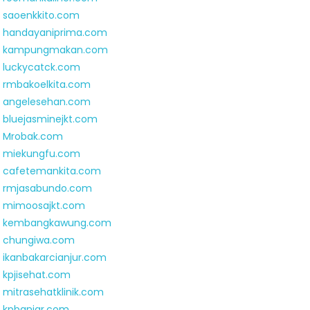
saoenkkito.com
handayaniprima.com
kampungmakan.com
luckycatck.com
rmbakoelkita.com
angelesehan.com
bluejasminejkt.com
Mrobak.com
miekungfu.com
cafetemankita.com
rmjasabundo.com
mimoosajkt.com
kembangkawung.com
chungiwa.com
ikanbakarcianjur.com
kpjisehat.com
mitrasehatklinik.com
kpbanjar.com