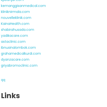
kemanggisanmedical.com
kliniknirmala.com
nouvelleklinik.com
KainaHealth.com
shabirahusada.com
yadikacare.com
astaclinic.com
ibnusinalombok.com
grahamedicalkurdi.com
dyanzacare.com
griyabromoclinic.com
qq
Links