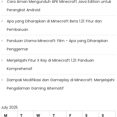
Cara Aman Mengunduh APK Minecraft Java Edition untuk
Perangkat Android
Apa yang Diharapkan di Minecraft Beta 1.21: Fitur dan
Pembaruan
Panduan Utama Minecraft: Film – Apa yang Diharapkan
Penggemar
Menjelajahi Fitur X Ray di Minecraft 1.21: Panduan
Komprehensif
Dampak Modifikasi dan Gameplay di Minecraft: Menjelajahi
Pengalaman Gaming Alternatif
July 2025
M
T
W
T
F
S
S