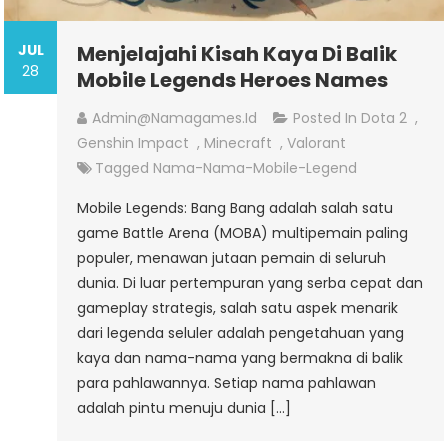
JUL
Menjelajahi Kisah Kaya Di Balik
28
Mobile Legends Heroes Names
Admin@namagames.id
Posted In
Dota 2
,
Genshin Impact
,
Minecraft
,
Valorant
Tagged
Nama-Nama-Mobile-Legend
Mobile Legends: Bang Bang adalah salah satu
game Battle Arena (MOBA) multipemain paling
populer, menawan jutaan pemain di seluruh
dunia. Di luar pertempuran yang serba cepat dan
gameplay strategis, salah satu aspek menarik
dari legenda seluler adalah pengetahuan yang
kaya dan nama-nama yang bermakna di balik
para pahlawannya. Setiap nama pahlawan
adalah pintu menuju dunia […]