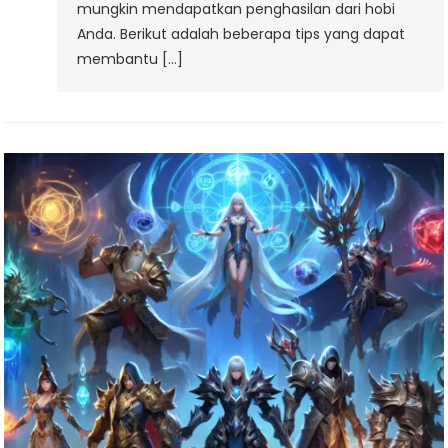
mungkin mendapatkan penghasilan dari hobi
Anda. Berikut adalah beberapa tips yang dapat
membantu […]