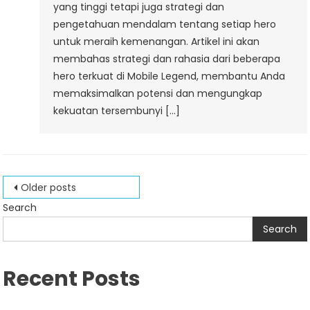
yang tinggi tetapi juga strategi dan
pengetahuan mendalam tentang setiap hero
untuk meraih kemenangan. Artikel ini akan
membahas strategi dan rahasia dari beberapa
hero terkuat di Mobile Legend, membantu Anda
memaksimalkan potensi dan mengungkap
kekuatan tersembunyi […]
Posts
Older posts
navigation
Search
Search
Recent Posts