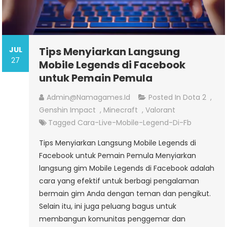
JUL
Tips Menyiarkan Langsung
27
Mobile Legends di Facebook
untuk Pemain Pemula
Admin@namagames.id
Posted In
Dota 2
,
Genshin Impact
,
Minecraft
,
Valorant
Tagged
Cara-Live-Mobile-Legend-Di-Fb
Tips Menyiarkan Langsung Mobile Legends di
Facebook untuk Pemain Pemula Menyiarkan
langsung gim Mobile Legends di Facebook adalah
cara yang efektif untuk berbagi pengalaman
bermain gim Anda dengan teman dan pengikut.
Selain itu, ini juga peluang bagus untuk
membangun komunitas penggemar dan