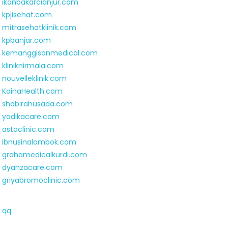
ikanbakarcianjur.com
kpjisehat.com
mitrasehatklinik.com
kpbanjar.com
kemanggisanmedical.com
kliniknirmala.com
nouvelleklinik.com
KainaHealth.com
shabirahusada.com
yadikacare.com
astaclinic.com
ibnusinalombok.com
grahamedicalkurdi.com
dyanzacare.com
griyabromoclinic.com
qq