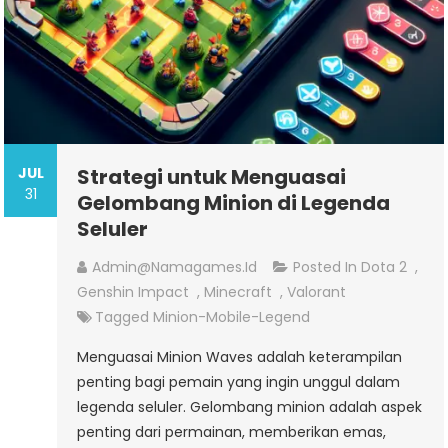
JUL
Strategi untuk Menguasai
31
Gelombang Minion di Legenda
Seluler
Admin@namagames.id
Posted In
Dota 2
,
Genshin Impact
,
Minecraft
,
Valorant
Tagged
Minion-Mobile-Legend
Menguasai Minion Waves adalah keterampilan
penting bagi pemain yang ingin unggul dalam
legenda seluler. Gelombang minion adalah aspek
penting dari permainan, memberikan emas,