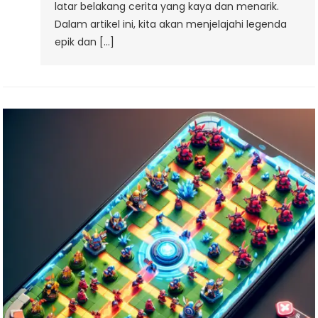
latar belakang cerita yang kaya dan menarik.
Dalam artikel ini, kita akan menjelajahi legenda
epik dan […]