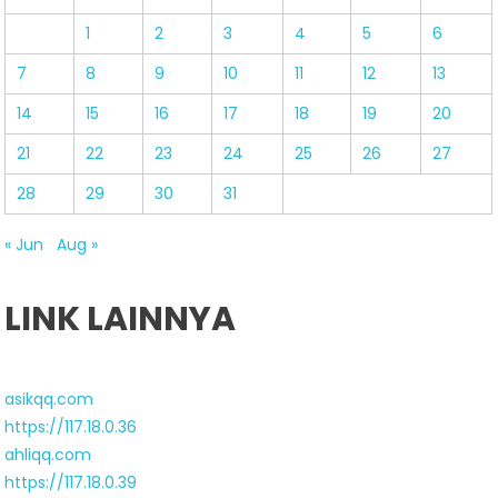
1
2
3
4
5
6
7
8
9
10
11
12
13
14
15
16
17
18
19
20
21
22
23
24
25
26
27
28
29
30
31
« Jun
Aug »
LINK LAINNYA
asikqq.com
https://117.18.0.36
ahliqq.com
https://117.18.0.39