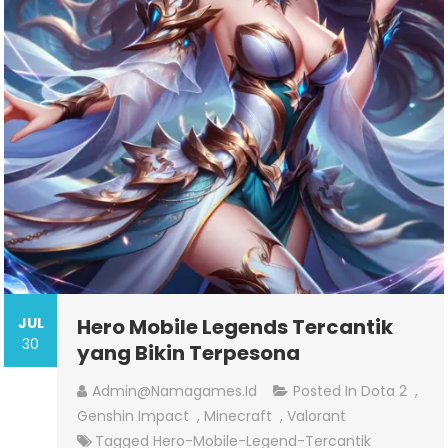
JUL
Hero Mobile Legends Tercantik
30
yang Bikin Terpesona
Admin@namagames.id
Posted In
Dota 2
,
Genshin Impact
,
Minecraft
,
Valorant
Tagged
Hero-Mobile-Legend-Tercantik