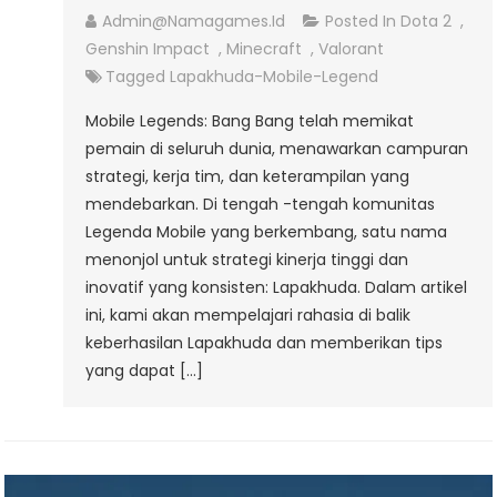
Admin@namagames.id
Posted In
Dota 2
,
Genshin Impact
,
Minecraft
,
Valorant
Tagged
Lapakhuda-Mobile-Legend
Mobile Legends: Bang Bang telah memikat
pemain di seluruh dunia, menawarkan campuran
strategi, kerja tim, dan keterampilan yang
mendebarkan. Di tengah -tengah komunitas
Legenda Mobile yang berkembang, satu nama
menonjol untuk strategi kinerja tinggi dan
inovatif yang konsisten: Lapakhuda. Dalam artikel
ini, kami akan mempelajari rahasia di balik
keberhasilan Lapakhuda dan memberikan tips
yang dapat […]