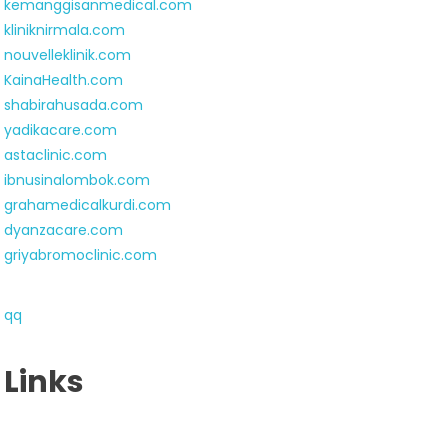
kemanggisanmedical.com
kliniknirmala.com
nouvelleklinik.com
KainaHealth.com
shabirahusada.com
yadikacare.com
astaclinic.com
ibnusinalombok.com
grahamedicalkurdi.com
dyanzacare.com
griyabromoclinic.com
qq
Links