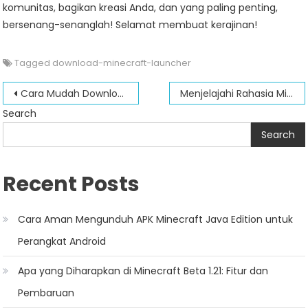
komunitas, bagikan kreasi Anda, dan yang paling penting,
bersenang-senanglah! Selamat membuat kerajinan!
Tagged
download-minecraft-launcher
Post
Cara Mudah Download Minecraft Bedrock Edition Gratis di HP
Menjelajahi Rahasia Minecraft Igloos: Panduan Komprehensif
navigation
Search
Search
Recent Posts
Cara Aman Mengunduh APK Minecraft Java Edition untuk
Perangkat Android
Apa yang Diharapkan di Minecraft Beta 1.21: Fitur dan
Pembaruan