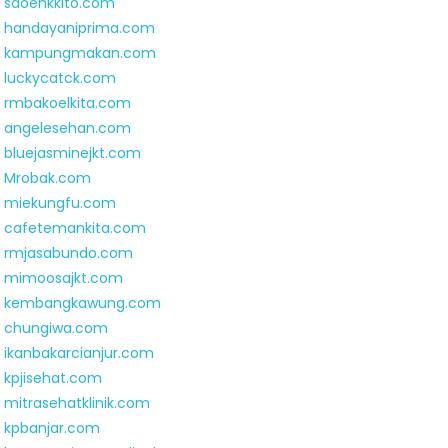
saoenkkito.com
handayaniprima.com
kampungmakan.com
luckycatck.com
rmbakoelkita.com
angelesehan.com
bluejasminejkt.com
Mrobak.com
miekungfu.com
cafetemankita.com
rmjasabundo.com
mimoosajkt.com
kembangkawung.com
chungiwa.com
ikanbakarcianjur.com
kpjisehat.com
mitrasehatklinik.com
kpbanjar.com