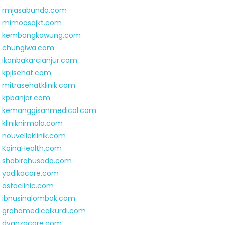
rmjasabundo.com
mimoosajkt.com
kembangkawung.com
chungiwa.com
ikanbakarcianjur.com
kpjisehat.com
mitrasehatklinik.com
kpbanjar.com
kemanggisanmedical.com
kliniknirmala.com
nouvelleklinik.com
KainaHealth.com
shabirahusada.com
yadikacare.com
astaclinic.com
ibnusinalombok.com
grahamedicalkurdi.com
dyanzacare.com