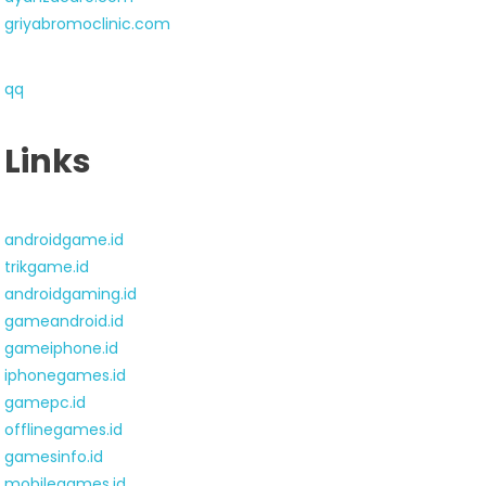
griyabromoclinic.com
qq
Links
androidgame.id
trikgame.id
androidgaming.id
gameandroid.id
gameiphone.id
iphonegames.id
gamepc.id
offlinegames.id
gamesinfo.id
mobilegames.id