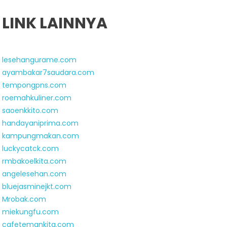
LINK LAINNYA
lesehangurame.com
ayambakar7saudara.com
tempongpns.com
roemahkuliner.com
saoenkkito.com
handayaniprima.com
kampungmakan.com
luckycatck.com
rmbakoelkita.com
angelesehan.com
bluejasminejkt.com
Mrobak.com
miekungfu.com
cafetemankita.com