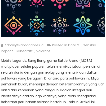
Admin@namagames.id
Posted In
Dota 2
,
Genshin
Impact
,
Minecraft
,
Valorant
Mobile Legends: Bang Bang, game Battle Arena (MOBA)
multiplayer seluler populer, telah memikat jutaan pemain di
seluruh dunia dengan gameplay yang menarik dan daftar
pahlawan yang beragam. Di antara para pahlawan ini, Miya,
pemanah bulan, menonjol dengan keterampilannya yang luar
biasa dan kehadiran yang tangguh. Bagian integral dari
identitasnya adalah logo khasnya, yang telah mengalami
beberapa perubahan selama bertahun -tahun. Artikel ini