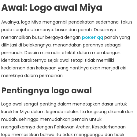
Awal: Logo awal Miya
Awalnya, logo Miya mengambil pendekatan sederhana, fokus
pada senjata utamanya: busur dan panah. Desainnya
menampilkan busur bergaya dengan
poker qq
panah yang
dilintasi di belakangnya, menandakan perannya sebagai
pemanah. Desain minimalis efektif dalam membangun
identitas karakternya sejak awal tetapi tidak memiliki
kedalaman dan kekayaan yang nantinya akan menjadi ciri
mereknya dalam permainan.
Pentingnya logo awal
Logo awal sangat penting dalam menetapkan dasar untuk
karakter Miya dalam legenda seluler. Itu langsung dikenali dan
mudah, sehingga memudahkan pemain untuk
mengaitkannya dengan Pahlawan Archer. Kesederhanaan
logo memastikan bahwa itu tidak mengganggu dan tidak