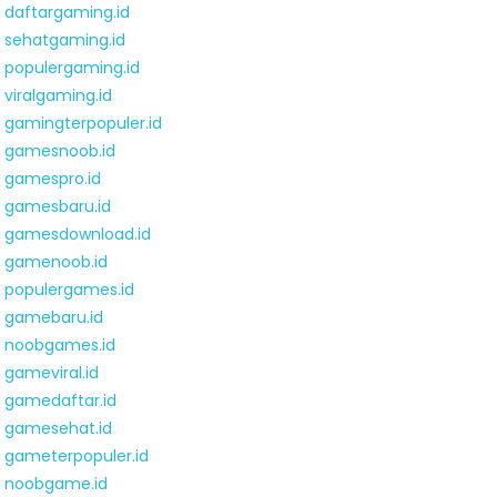
daftargaming.id
sehatgaming.id
populergaming.id
viralgaming.id
gamingterpopuler.id
gamesnoob.id
gamespro.id
gamesbaru.id
gamesdownload.id
gamenoob.id
populergames.id
gamebaru.id
noobgames.id
gameviral.id
gamedaftar.id
gamesehat.id
gameterpopuler.id
noobgame.id