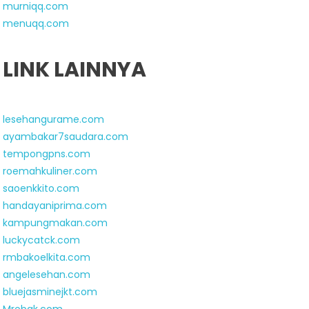
murniqq.com
menuqq.com
LINK LAINNYA
lesehangurame.com
ayambakar7saudara.com
tempongpns.com
roemahkuliner.com
saoenkkito.com
handayaniprima.com
kampungmakan.com
luckycatck.com
rmbakoelkita.com
angelesehan.com
bluejasminejkt.com