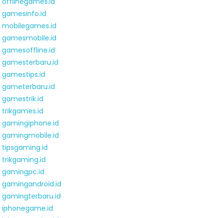
offlinegames.id
gamesinfo.id
mobilegames.id
gamesmobile.id
gamesoffline.id
gamesterbaru.id
gamestips.id
gameterbaru.id
gamestrik.id
trikgames.id
gamingiphone.id
gamingmobile.id
tipsgaming.id
trikgaming.id
gamingpc.id
gamingandroid.id
gamingterbaru.id
iphonegame.id