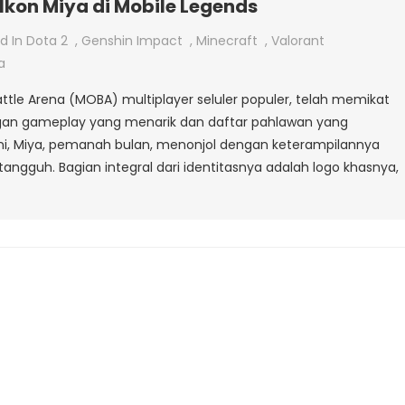
 Ikon Miya di Mobile Legends
d In
Dota 2
,
Genshin Impact
,
Minecraft
,
Valorant
a
ttle Arena (MOBA) multiplayer seluler populer, telah memikat
ngan gameplay yang menarik dan daftar pahlawan yang
ni, Miya, pemanah bulan, menonjol dengan keterampilannya
tangguh. Bagian integral dari identitasnya adalah logo khasnya,