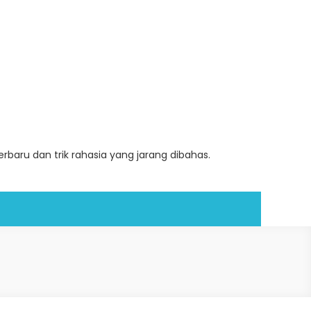
baru dan trik rahasia yang jarang dibahas.