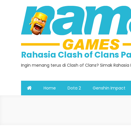
Skip
to
content
Rahasia Clash of Clans 
Ingin menang terus di Clash of Clans? Simak Rahasia 
Home
Dota 2
Genshin Impact