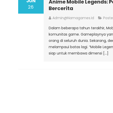
JUN
Anime Mobile Legends: P
26
Bercerita
Admin@namagames.id
Poste
Dalam beberapa tahun terakhir, Mo
komunitas game. Gameplaynya yang
orang di seluruh dunia. Sekarang, d
melampaui batas lagi. “Mobile Le
siap untuk membawa dimensi […]