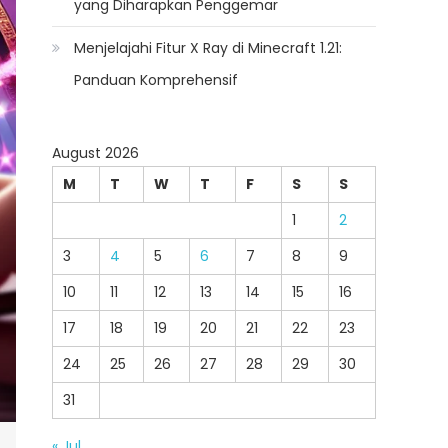
yang Diharapkan Penggemar
Menjelajahi Fitur X Ray di Minecraft 1.21:
Panduan Komprehensif
August 2026
M
T
W
T
F
S
S
1
2
3
4
5
6
7
8
9
10
11
12
13
14
15
16
17
18
19
20
21
22
23
24
25
26
27
28
29
30
31
« Jul