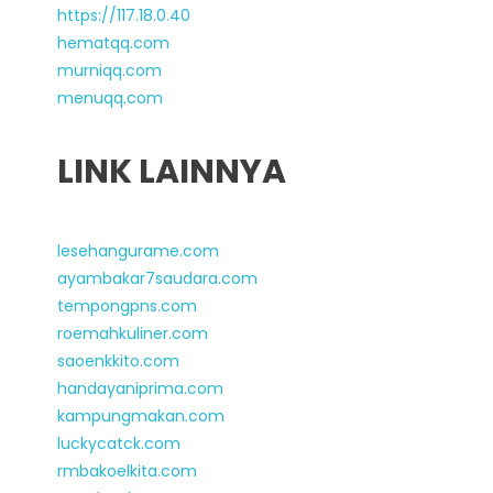
https://117.18.0.40
hematqq.com
murniqq.com
menuqq.com
LINK LAINNYA
lesehangurame.com
ayambakar7saudara.com
tempongpns.com
roemahkuliner.com
saoenkkito.com
handayaniprima.com
kampungmakan.com
luckycatck.com
rmbakoelkita.com