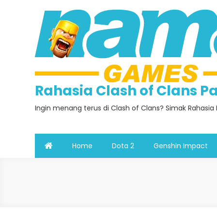
Skip
to
content
Rahasia Clash of Clans 
Ingin menang terus di Clash of Clans? Simak Rahasia 
Home
Dota 2
Genshin Impact