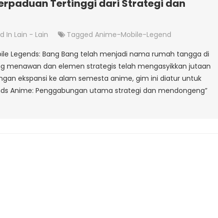
erpaduan Tertinggi dari Strategi dan
d In
Lain - Lain
Tagged
Anime-Mobile-Legend
bile Legends: Bang Bang telah menjadi nama rumah tangga di
 menawan dan elemen strategis telah mengasyikkan jutaan
engan ekspansi ke alam semesta anime, gim ini diatur untuk
gends Anime: Penggabungan utama strategi dan mendongeng”