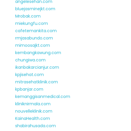
angelesehan.com
bluejasminejkt.com
Mrobak.com
miekungfu.com
cafetemankita.com
rmjasabundo.com
mimoosajkt.com
kembangkawung.com
chungiwa.com
ikanbakarcianjur.com
kpjisehat.com
mitrasehatklinik.com
kpbanjar.com
kemanggisanmedical.com
kliniknirmala.com
nouvelleklinik.com
KainaHealth.com
shabirahusada.com