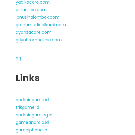
yadikacare.com
astaclinic.com
ibnusinalombok.com
grahamedicalkurdi.com
dyanzacare.com
griyabromoclinic.com
qq
Links
androidgame.id
trikgame.id
androidgaming.id
gameandroid.id
gameiphone.id