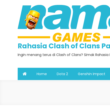
Skip
to
content
Rahasia Clash of Clans 
Ingin menang terus di Clash of Clans? Simak Rahasia 
Home
Dota 2
Genshin Impact