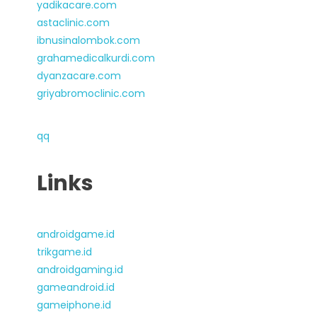
yadikacare.com
astaclinic.com
ibnusinalombok.com
grahamedicalkurdi.com
dyanzacare.com
griyabromoclinic.com
qq
Links
androidgame.id
trikgame.id
androidgaming.id
gameandroid.id
gameiphone.id