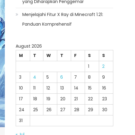
yang Diharapkan Penggemar
Menjelajahi Fitur X Ray di Minecraft 1.21:
Panduan Komprehensif
August 2026
M
T
W
T
F
S
S
1
2
3
4
5
6
7
8
9
10
11
12
13
14
15
16
17
18
19
20
21
22
23
24
25
26
27
28
29
30
31
« Jul