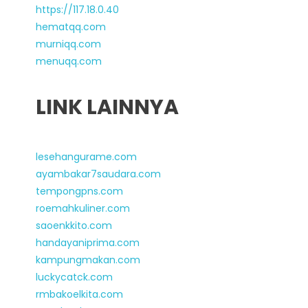
https://117.18.0.40
hematqq.com
murniqq.com
menuqq.com
LINK LAINNYA
lesehangurame.com
ayambakar7saudara.com
tempongpns.com
roemahkuliner.com
saoenkkito.com
handayaniprima.com
kampungmakan.com
luckycatck.com
rmbakoelkita.com