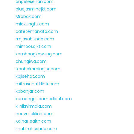
angelesehan.com
bluejasminejkt.com
Mrobak.com
miekungfu.com
cafetemankita.com
rmjasabundo.com
mimoosajkt.com
kembangkawung.com
chungiwa.com
ikanbakarcianjur.com
kpjisehat.com
mitrasehatklinik.com
kpbanjar.com
kemanggisanmedical.com
kliniknirmala.com
nouvelleklinik.com
KainaHealth.com
shabirahusada.com