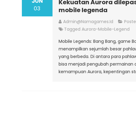
JUN
Kekuatan Aurora dilepa
03
mobile legenda
Admin@namagames.id
Poste
Tagged
Aurora-Mobile-Legend
Mobile Legends: Bang Bang, game Ba
menampilkan sejumlah besar pahla
yang berbeda. Di antara para pahlaw
bisa menjadi pengubah permainan d
kemampuan Aurora, kepentingan str