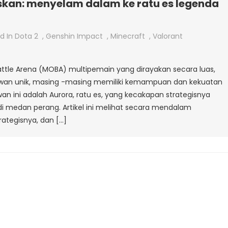
skan: menyelam dalam ke ratu es legenda
d In
Dota 2
,
Genshin Impact
,
Minecraft
,
Valorant
ttle Arena (MOBA) multipemain yang dirayakan secara luas,
wan unik, masing -masing memiliki kemampuan dan kekuatan
an ini adalah Aurora, ratu es, yang kecakapan strategisnya
i medan perang. Artikel ini melihat secara mendalam
ategisnya, dan […]