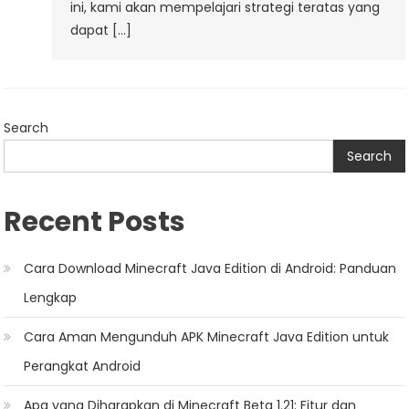
ini, kami akan mempelajari strategi teratas yang
dapat […]
Search
Search
Recent Posts
Cara Download Minecraft Java Edition di Android: Panduan
Lengkap
Cara Aman Mengunduh APK Minecraft Java Edition untuk
Perangkat Android
Apa yang Diharapkan di Minecraft Beta 1.21: Fitur dan