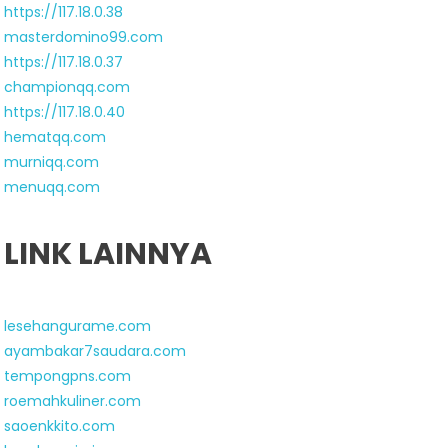
https://117.18.0.38
masterdomino99.com
https://117.18.0.37
championqq.com
https://117.18.0.40
hematqq.com
murniqq.com
menuqq.com
LINK LAINNYA
lesehangurame.com
ayambakar7saudara.com
tempongpns.com
roemahkuliner.com
saoenkkito.com