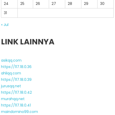
24
25
26
27
28
29
30
31
« Jul
LINK LAINNYA
asikqq.com
https://117.18.0.36
ahliqq.com
https://117.18.0.39
jurusqq.net
https://117.18.0.42
murahqq.net
https://117.18.0.41
maindomino99.com