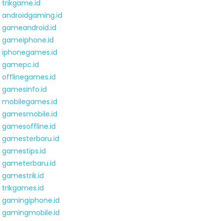
trikgame.id
androidgaming.id
gameandroid.id
gameiphone.id
iphonegames.id
gamepc.id
offlinegames.id
gamesinfo.id
mobilegames.id
gamesmobile.id
gamesoffline.id
gamesterbaru.id
gamestips.id
gameterbaru.id
gamestrik.id
trikgames.id
gamingiphone.id
gamingmobile.id