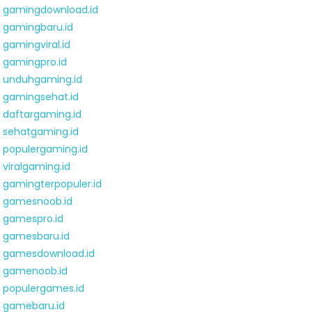
gamingdownload.id
gamingbaru.id
gamingviral.id
gamingpro.id
unduhgaming.id
gamingsehat.id
daftargaming.id
sehatgaming.id
populergaming.id
viralgaming.id
gamingterpopuler.id
gamesnoob.id
gamespro.id
gamesbaru.id
gamesdownload.id
gamenoob.id
populergames.id
gamebaru.id