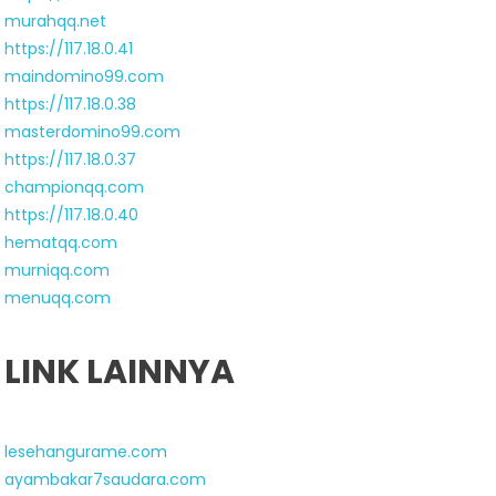
murahqq.net
https://117.18.0.41
maindomino99.com
https://117.18.0.38
masterdomino99.com
https://117.18.0.37
championqq.com
https://117.18.0.40
hematqq.com
murniqq.com
menuqq.com
LINK LAINNYA
lesehangurame.com
ayambakar7saudara.com