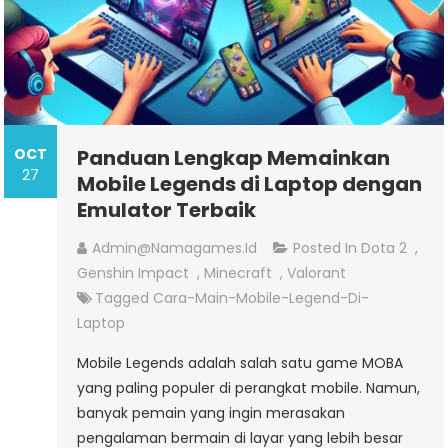
OCT
Panduan Lengkap Memainkan
27
Mobile Legends di Laptop dengan
Emulator Terbaik
Admin@namagames.id
Posted In
Dota 2
,
Genshin Impact
,
Minecraft
,
Valorant
Tagged
Cara-Main-Mobile-Legend-Di-
Laptop
Mobile Legends adalah salah satu game MOBA
yang paling populer di perangkat mobile. Namun,
banyak pemain yang ingin merasakan
pengalaman bermain di layar yang lebih besar