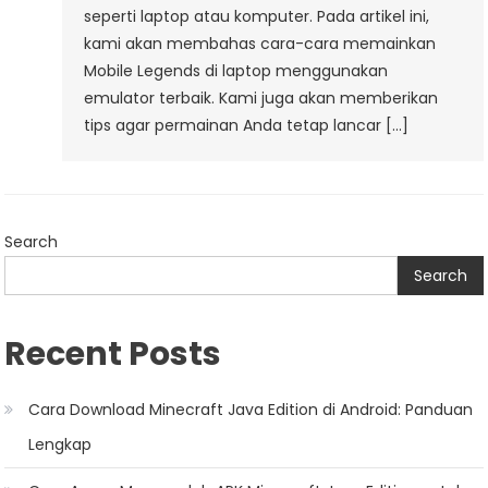
seperti laptop atau komputer. Pada artikel ini,
kami akan membahas cara-cara memainkan
Mobile Legends di laptop menggunakan
emulator terbaik. Kami juga akan memberikan
tips agar permainan Anda tetap lancar […]
Search
Search
Recent Posts
Cara Download Minecraft Java Edition di Android: Panduan
Lengkap