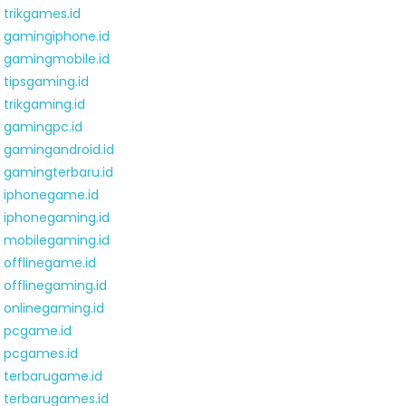
trikgames.id
gamingiphone.id
gamingmobile.id
tipsgaming.id
trikgaming.id
gamingpc.id
gamingandroid.id
gamingterbaru.id
iphonegame.id
iphonegaming.id
mobilegaming.id
offlinegame.id
offlinegaming.id
onlinegaming.id
pcgame.id
pcgames.id
terbarugame.id
terbarugames.id