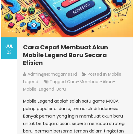
JUL
Cara Cepat Membuat Akun
03
Mobile Legend Baru Secara
Efisien
Admin@namagames.id
Posted In
Mobile
Legend
Tagged
Cara-Membuat-Akun-
Mobile-Legend-Baru
Mobile Legend adalah salah satu game MOBA
paling populer di dunia, termasuk di Indonesia.
Banyak pemain yang ingin membuat akun baru
untuk berbagai alasan, seperti mencoba strategi
baru, bermain bersama teman dalam tingkatan