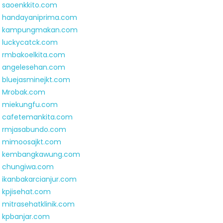
saoenkkito.com
handayaniprima.com
kampungmakan.com
luckycatck.com
rmbakoelkita.com
angelesehan.com
bluejasminejkt.com
Mrobak.com
miekungfu.com
cafetemankita.com
rmjasabundo.com
mimoosajkt.com
kembangkawung.com
chungiwa.com
ikanbakarcianjur.com
kpjisehat.com
mitrasehatklinik.com
kpbanjar.com