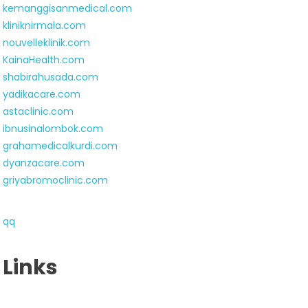
kemanggisanmedical.com
kliniknirmala.com
nouvelleklinik.com
KainaHealth.com
shabirahusada.com
yadikacare.com
astaclinic.com
ibnusinalombok.com
grahamedicalkurdi.com
dyanzacare.com
griyabromoclinic.com
qq
Links