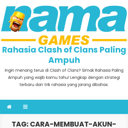
Skip
to
content
Rahasia Clash of Clans Paling
Ampuh
Ingin menang terus di Clash of Clans? Simak Rahasia Paling
Ampuh yang wajib kamu tahu! Lengkap dengan strategi
terbaru dan trik rahasia yang jarang dibahas.
TAG:
CARA-MEMBUAT-AKUN-