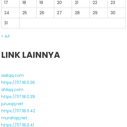
17
18
19
20
21
22
23
24
25
26
27
28
29
30
31
« Jul
LINK LAINNYA
asikqq.com
https://117.18.0.36
ahliqq.com
https://117.18.0.39
jurusqq.net
https://117.18.0.42
murahqq.net
https://117.18.0.41