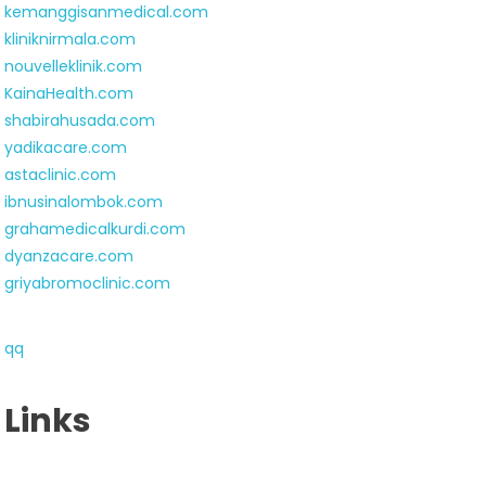
kemanggisanmedical.com
kliniknirmala.com
nouvelleklinik.com
KainaHealth.com
shabirahusada.com
yadikacare.com
astaclinic.com
ibnusinalombok.com
grahamedicalkurdi.com
dyanzacare.com
griyabromoclinic.com
qq
Links