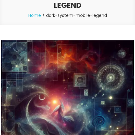
LEGEND
Home
dark-system-mobile-legend