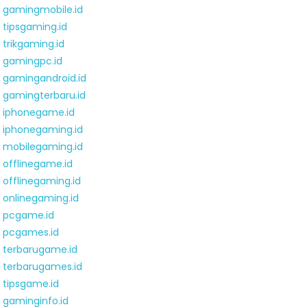
gamingmobile.id
tipsgaming.id
trikgaming.id
gamingpc.id
gamingandroid.id
gamingterbaru.id
iphonegame.id
iphonegaming.id
mobilegaming.id
offlinegame.id
offlinegaming.id
onlinegaming.id
pcgame.id
pcgames.id
terbarugame.id
terbarugames.id
tipsgame.id
gaminginfo.id