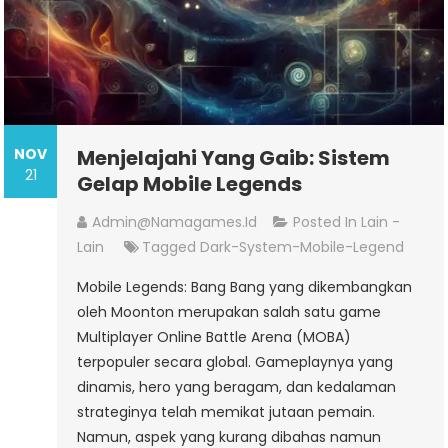
NOV
Menjelajahi Yang Gaib: Sistem
21
Gelap Mobile Legends
Admin@namagames.id
Posted In
Lain -
Lain
Tagged
Dark-System-Mobile-Legend
Mobile Legends: Bang Bang yang dikembangkan
oleh Moonton merupakan salah satu game
Multiplayer Online Battle Arena (MOBA)
terpopuler secara global. Gameplaynya yang
dinamis, hero yang beragam, dan kedalaman
strateginya telah memikat jutaan pemain.
Namun, aspek yang kurang dibahas namun