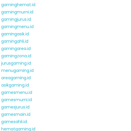
gaminghemat.id
gamingmurni.id
gamingjurus.id
gamingmenu.id
gamingasik.id
gamingahli.id
gamingarea.id
gamingzona.id
jurusgaming.id
menugaming.id
areagaming.id
asikgaming.id
gamesmenu.id
gamesmurni.id
gamesjurus.id
gamesmain.id
gamesahli.id
hematgaming.id