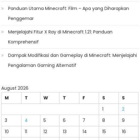
Panduan Utama Minecraft: Film – Apa yang Diharapkan
Penggemar
Menjelajahi Fitur X Ray di Minecraft 1.21: Panduan
Komprehensif
Dampak Modifikasi dan Gameplay di Minecraft: Menjelajahi
Pengalaman Gaming Alternatif
August 2026
M
T
W
T
F
S
S
1
2
3
4
5
6
7
8
9
10
11
12
13
14
15
16