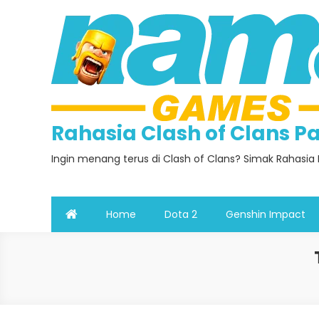
Skip
to
content
Rahasia Clash of Clans 
Ingin menang terus di Clash of Clans? Simak Rahasia 
Home
Dota 2
Genshin Impact