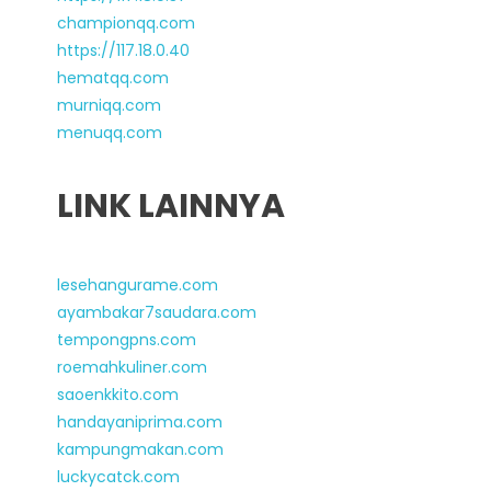
championqq.com
https://117.18.0.40
hematqq.com
murniqq.com
menuqq.com
LINK LAINNYA
lesehangurame.com
ayambakar7saudara.com
tempongpns.com
roemahkuliner.com
saoenkkito.com
handayaniprima.com
kampungmakan.com
luckycatck.com