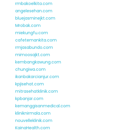
rmbakoelkita.com
angelesehan.com
bluejasminejkt.com
Mrobak.com
miekungfu.com
cafetemankita.com
rmjasabundo.com
mimoosajkt.com
kembangkawung.com
chungiwa.com
ikanbakarcianjur.com
kpjisehat.com
mitrasehatklinik.com
kpbanjar.com
kemanggisanmedical.com
kliniknirmala.com
nouvelleklinik.com
KainaHealth.com