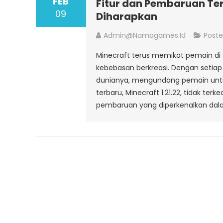
FEB
Fitur dan Pembaruan Terb
09
Diharapkan
Admin@namagames.id
Poste
Minecraft terus memikat pemain di
kebebasan berkreasi. Dengan seti
dunianya, mengundang pemain untu
terbaru, Minecraft 1.21.22, tidak terke
pembaruan yang diperkenalkan dal