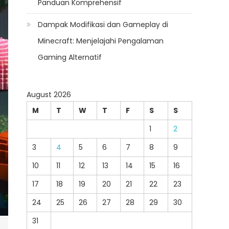
Panduan Komprehensif
Dampak Modifikasi dan Gameplay di
Minecraft: Menjelajahi Pengalaman
Gaming Alternatif
August 2026
M
T
W
T
F
S
S
1
2
3
4
5
6
7
8
9
10
11
12
13
14
15
16
17
18
19
20
21
22
23
24
25
26
27
28
29
30
31