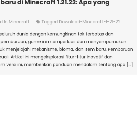
aru di Minecraft 1.21.22: Apa yang
d In
Minecraft
Tagged
Download-Minecraft-1-21-22
 seluruh dunia dengan kemungkinan tak terbatas dan
ap pembaruan, game ini memperluas dan menyempurnakan
k menjelajahi mekanisme, bioma, dan item baru. Pembaruan
cuali. Artikel ini mengeksplorasi fitur-fitur inovatif dan
am versi ini, memberikan panduan mendalam tentang apa […]