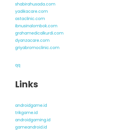
shabirahusada.com
yadikacare.com
astaclinic.com
ibnusinalombok.com
grahamedicalkurdi.com
dyanzacare.com
griyabromoclinic.com
qq
Links
androidgame.id
trikgame.id
androidgaming.id
gameandroid.id