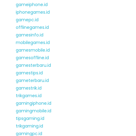
gameiphone.id
iphonegames.id
gamepc.id
offlinegames.id
gamesinfo.id
mobilegames.id
gamesmobile.id
gamesoffline.id
gamesterbaru.id
gamestips.id
gameterbaru.id
gamestrik.id
trikgames.id
gamingiphone.id
gamingmobile.id
tipsgaming.id
trikgaming.id
gamingpc.id