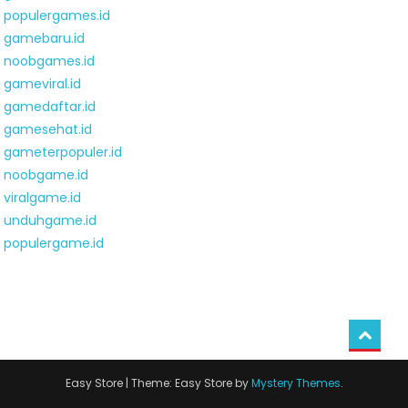
populergames.id
gamebaru.id
noobgames.id
gameviral.id
gamedaftar.id
gamesehat.id
gameterpopuler.id
noobgame.id
viralgame.id
unduhgame.id
populergame.id
Easy Store
|
Theme: Easy Store by
Mystery Themes
.