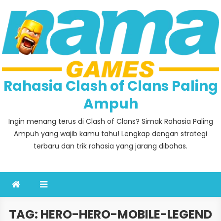
Skip
to
content
Rahasia Clash of Clans Paling
Ampuh
Ingin menang terus di Clash of Clans? Simak Rahasia Paling
Ampuh yang wajib kamu tahu! Lengkap dengan strategi
terbaru dan trik rahasia yang jarang dibahas.
TAG:
HERO-HERO-MOBILE-LEGEND