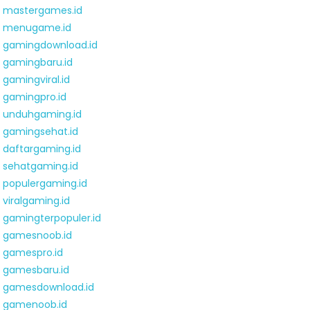
mastergames.id
menugame.id
gamingdownload.id
gamingbaru.id
gamingviral.id
gamingpro.id
unduhgaming.id
gamingsehat.id
daftargaming.id
sehatgaming.id
populergaming.id
viralgaming.id
gamingterpopuler.id
gamesnoob.id
gamespro.id
gamesbaru.id
gamesdownload.id
gamenoob.id