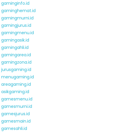
gaminginfo.id
gaminghemat.id
gamingmurni.id
gamingjurus.id
gamingmenu.id
gamingasik.id
gamingahli.id
gamingarea.id
gamingzona.id
jurusgaming.id
menugaming.id
areagaming.id
asikgaming.id
gamesmenu.id
gamesmurni.id
gamesjurus.id
gamesmain.id
gamesahli.id