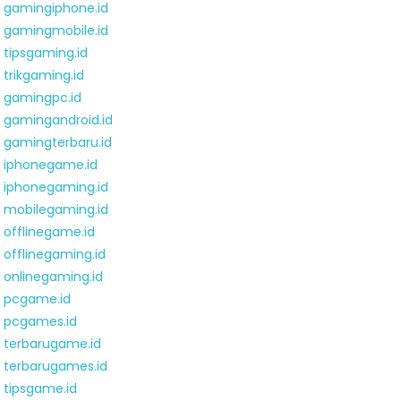
gamingiphone.id
gamingmobile.id
tipsgaming.id
trikgaming.id
gamingpc.id
gamingandroid.id
gamingterbaru.id
iphonegame.id
iphonegaming.id
mobilegaming.id
offlinegame.id
offlinegaming.id
onlinegaming.id
pcgame.id
pcgames.id
terbarugame.id
terbarugames.id
tipsgame.id