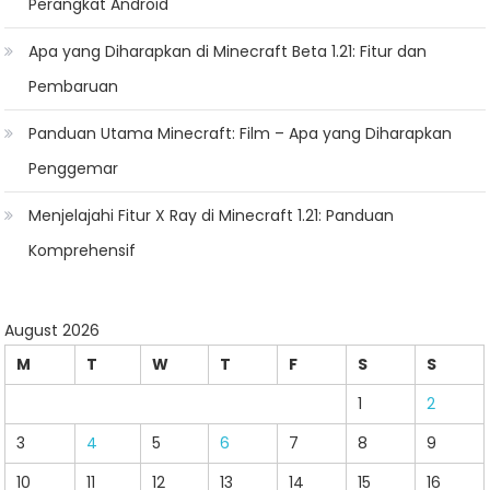
Perangkat Android
Apa yang Diharapkan di Minecraft Beta 1.21: Fitur dan
Pembaruan
Panduan Utama Minecraft: Film – Apa yang Diharapkan
Penggemar
Menjelajahi Fitur X Ray di Minecraft 1.21: Panduan
Komprehensif
August 2026
M
T
W
T
F
S
S
1
2
3
4
5
6
7
8
9
10
11
12
13
14
15
16