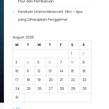
Fitur dan Pembaruan
Panduan Utama Minecraft: Film – Apa
yang Diharapkan Penggemar
August 2026
M
T
W
T
F
S
S
1
2
3
4
5
6
7
8
9
10
11
12
13
14
15
16
17
18
19
20
21
22
23
24
25
26
27
28
29
30
31
« Jul