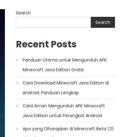
Search
Search
Recent Posts
Panduan Utama untuk Mengunduh APK
Minecraft Java Edition Gratis
Cara Download Minecraft Java Edition di
Android: Panduan Lengkap
Cara Aman Mengunduh APK Minecraft
Java Edition untuk Perangkat Android
Apa yang Diharapkan di Minecraft Beta 1.21: