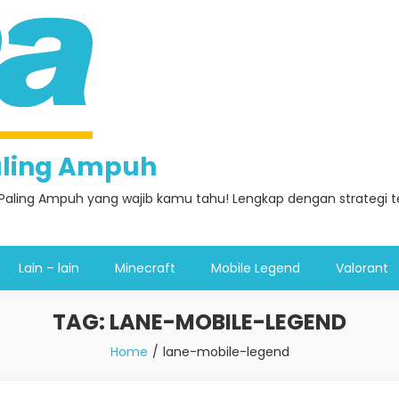
Paling Ampuh
Paling Ampuh yang wajib kamu tahu! Lengkap dengan strategi ter
Lain – lain
Minecraft
Mobile Legend
Valorant
TAG:
LANE-MOBILE-LEGEND
Home
lane-mobile-legend