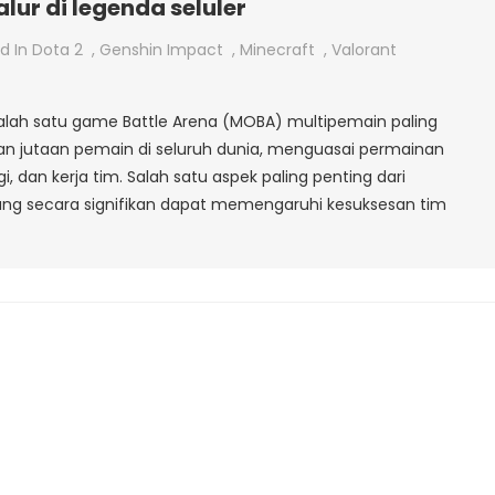
lur di legenda seluler
d In
Dota 2
,
Genshin Impact
,
Minecraft
,
Valorant
alah satu game Battle Arena (MOBA) multipemain paling
ngan jutaan pemain di seluruh dunia, menguasai permainan
 dan kerja tim. Salah satu aspek paling penting dari
 yang secara signifikan dapat memengaruhi kesuksesan tim