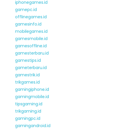
iphonegames.id
gamepc.id
offlinegames.id
gamesinfo.id
mobilegames.id
gamesmobile.id
gamesoffline.id
gamesterbaru.id
gamestips.id
gameterbaru.id
gamestrik.id
trikgames.id
gamingiphone.id
gamingmobile.id
tipsgaming.id
trikgaming.id
gamingpc.id
gamingandroid.id