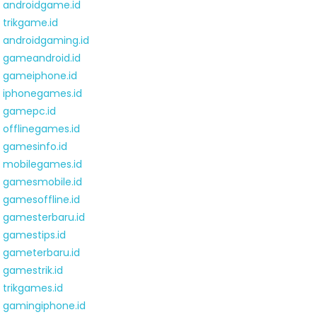
androidgame.id
trikgame.id
androidgaming.id
gameandroid.id
gameiphone.id
iphonegames.id
gamepc.id
offlinegames.id
gamesinfo.id
mobilegames.id
gamesmobile.id
gamesoffline.id
gamesterbaru.id
gamestips.id
gameterbaru.id
gamestrik.id
trikgames.id
gamingiphone.id