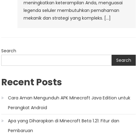
meningkatkan keterampilan Anda, menguasai
legenda seluler membutuhkan pemahaman
mekanik dan strategi yang kompleks. […]
Search
Search
Recent Posts
Cara Aman Mengunduh APK Minecraft Java Edition untuk
Perangkat Android
Apa yang Diharapkan di Minecraft Beta 1.21: Fitur dan
Pembaruan