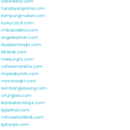
saoenkkito.com
handayaniprima.com
kampungmakan.com
luckycatck.com
rmbakoelkita.com
angelesehan.com
bluejasminejkt.com
Mrobak.com
miekungfu.com
cafetemankita.com
rmjasabundo.com
mimoosajkt.com
kembangkawung.com
chungiwa.com
ikanbakarcianjur.com
kpjisehat.com
mitrasehatklinik.com
kpbanjar.com