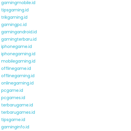
gamingmobile.id
tipsgaming.id
trikgaming.id
gamingpc.id
gamingandroid.id
gamingterbaru.id
iphonegame.id
iphonegaming.id
mobilegaming.id
offlinegame.id
offlinegaming.id
onlinegaming.id
pcgame.id
pcgames.id
terbarugame.id
terbarugames.id
tipsgame.id
gaminginfo.id