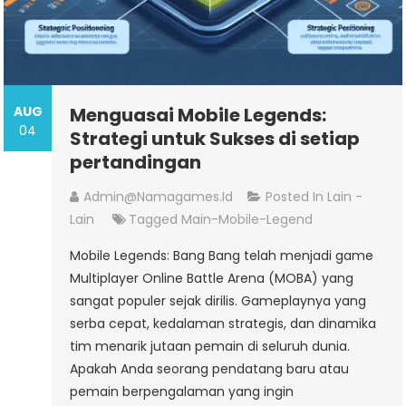
AUG
Menguasai Mobile Legends:
04
Strategi untuk Sukses di setiap
pertandingan
Admin@namagames.id
Posted In
Lain -
Lain
Tagged
Main-Mobile-Legend
Mobile Legends: Bang Bang telah menjadi game
Multiplayer Online Battle Arena (MOBA) yang
sangat populer sejak dirilis. Gameplaynya yang
serba cepat, kedalaman strategis, dan dinamika
tim menarik jutaan pemain di seluruh dunia.
Apakah Anda seorang pendatang baru atau
pemain berpengalaman yang ingin