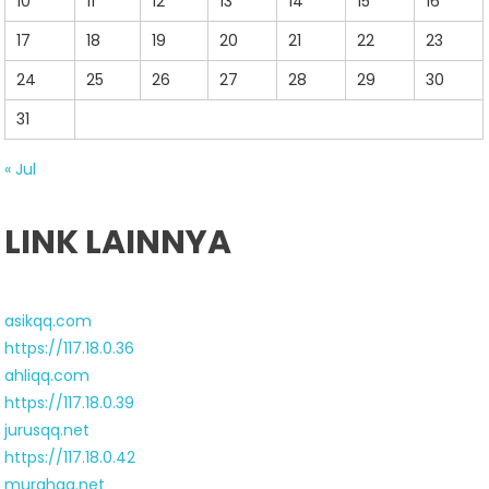
10
11
12
13
14
15
16
17
18
19
20
21
22
23
24
25
26
27
28
29
30
31
« Jul
LINK LAINNYA
asikqq.com
https://117.18.0.36
ahliqq.com
https://117.18.0.39
jurusqq.net
https://117.18.0.42
murahqq.net