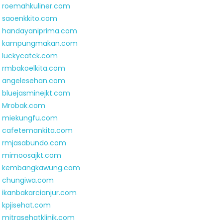
roemahkuliner.com
saoenkkito.com
handayaniprima.com
kampungmakan.com
luckycatck.com
rmbakoelkita.com
angelesehan.com
bluejasminejkt.com
Mrobak.com
miekungfu.com
cafetemankita.com
rmjasabundo.com
mimoosajkt.com
kembangkawung.com
chungiwa.com
ikanbakarcianjur.com
kpjisehat.com
mitrasehatklinik.com