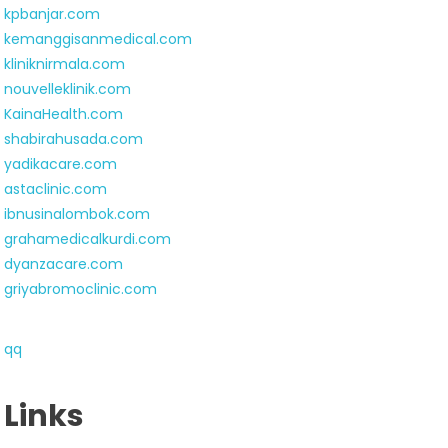
kpbanjar.com
kemanggisanmedical.com
kliniknirmala.com
nouvelleklinik.com
KainaHealth.com
shabirahusada.com
yadikacare.com
astaclinic.com
ibnusinalombok.com
grahamedicalkurdi.com
dyanzacare.com
griyabromoclinic.com
qq
Links