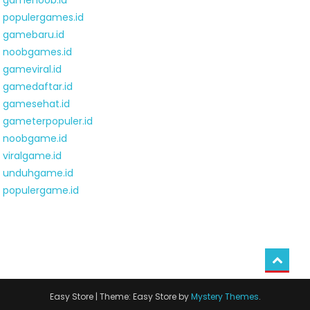
gamenoob.id
populergames.id
gamebaru.id
noobgames.id
gameviral.id
gamedaftar.id
gamesehat.id
gameterpopuler.id
noobgame.id
viralgame.id
unduhgame.id
populergame.id
Easy Store
|
Theme: Easy Store by
Mystery Themes
.