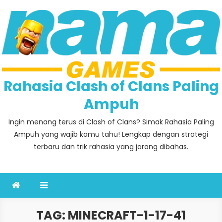
Skip
to
content
Rahasia Clash of Clans Paling
Ampuh
Ingin menang terus di Clash of Clans? Simak Rahasia Paling
Ampuh yang wajib kamu tahu! Lengkap dengan strategi
terbaru dan trik rahasia yang jarang dibahas.
TAG:
MINECRAFT-1-17-41