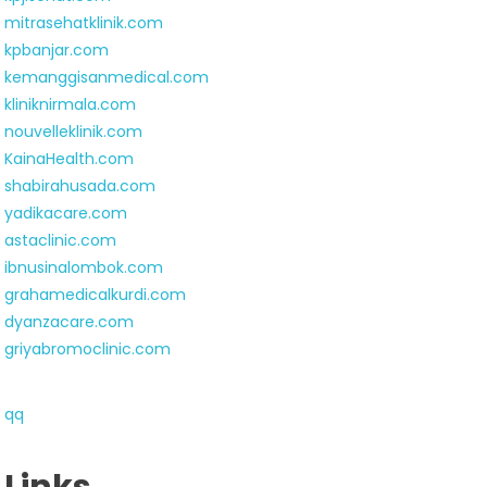
mitrasehatklinik.com
kpbanjar.com
kemanggisanmedical.com
kliniknirmala.com
nouvelleklinik.com
KainaHealth.com
shabirahusada.com
yadikacare.com
astaclinic.com
ibnusinalombok.com
grahamedicalkurdi.com
dyanzacare.com
griyabromoclinic.com
qq