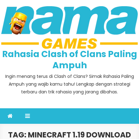
Skip
to
content
Rahasia Clash of Clans Paling
Ampuh
Ingin menang terus di Clash of Clans? Simak Rahasia Paling
Ampuh yang wajib kamu tahu! Lengkap dengan strategi
terbaru dan trik rahasia yang jarang dibahas.
TAG:
MINECRAFT 1.19 DOWNLOAD