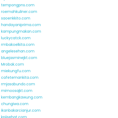
tempongpns.com
roemahkuliner.com
saoenkkito.com
handayaniprima.com
kampungmakan.com
luckycatck.com
rmbakoelkita.com
angelesehan.com
bluejasminejkt.com
Mrobak.com
miekungfu.com
cafetemankita.com
rmjasabundo.com
mimoosajkt.com
kembangkawung.com
chungiwa.com
ikanbakarcianjur.com
kpjisehat.com