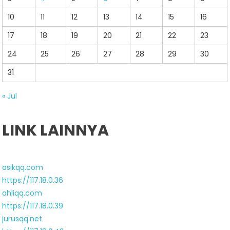
10
11
12
13
14
15
16
17
18
19
20
21
22
23
24
25
26
27
28
29
30
31
« Jul
LINK LAINNYA
asikqq.com
https://117.18.0.36
ahliqq.com
https://117.18.0.39
jurusqq.net