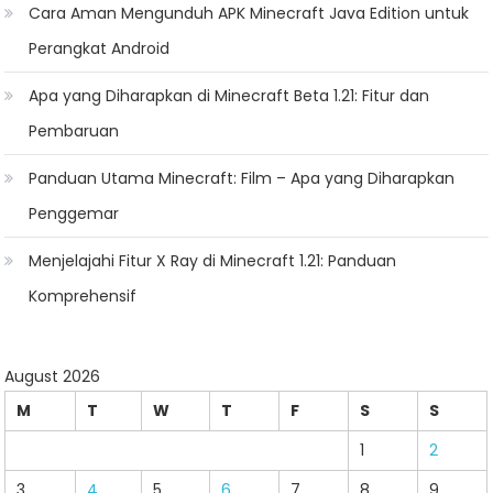
Cara Aman Mengunduh APK Minecraft Java Edition untuk
Perangkat Android
Apa yang Diharapkan di Minecraft Beta 1.21: Fitur dan
Pembaruan
Panduan Utama Minecraft: Film – Apa yang Diharapkan
Penggemar
Menjelajahi Fitur X Ray di Minecraft 1.21: Panduan
Komprehensif
August 2026
M
T
W
T
F
S
S
1
2
3
4
5
6
7
8
9