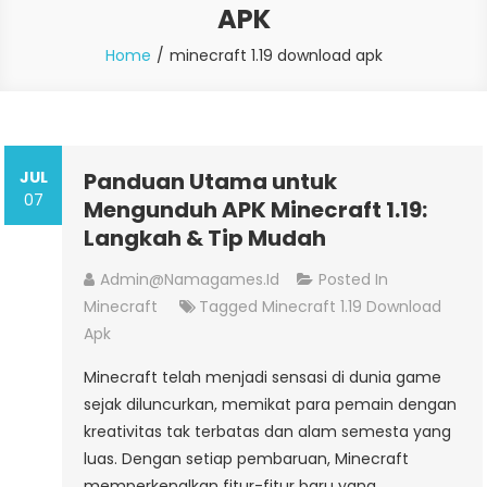
APK
Home
minecraft 1.19 download apk
JUL
Panduan Utama untuk
07
Mengunduh APK Minecraft 1.19:
Langkah & Tip Mudah
Admin@namagames.id
Posted In
Minecraft
Tagged
Minecraft 1.19 Download
Apk
Minecraft telah menjadi sensasi di dunia game
sejak diluncurkan, memikat para pemain dengan
kreativitas tak terbatas dan alam semesta yang
luas. Dengan setiap pembaruan, Minecraft
memperkenalkan fitur-fitur baru yang