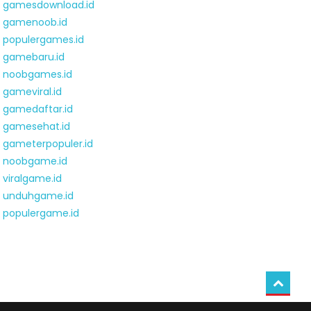
gamesdownload.id
gamenoob.id
populergames.id
gamebaru.id
noobgames.id
gameviral.id
gamedaftar.id
gamesehat.id
gameterpopuler.id
noobgame.id
viralgame.id
unduhgame.id
populergame.id