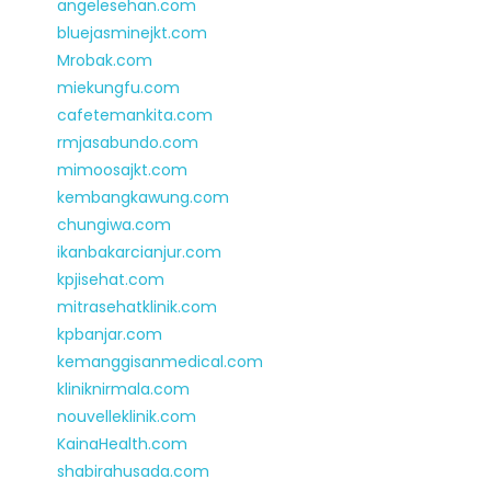
angelesehan.com
bluejasminejkt.com
Mrobak.com
miekungfu.com
cafetemankita.com
rmjasabundo.com
mimoosajkt.com
kembangkawung.com
chungiwa.com
ikanbakarcianjur.com
kpjisehat.com
mitrasehatklinik.com
kpbanjar.com
kemanggisanmedical.com
kliniknirmala.com
nouvelleklinik.com
KainaHealth.com
shabirahusada.com