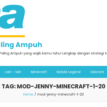
Paling Ampuh
Paling Ampuh yang wajib kamu tahu! Lengkap dengan strategi ter
Lain – lain
Minecraft
Mobile Legend
Valorant
TAG:
MOD-JENNY-MINECRAFT-1-20
Home
mod-jenny-minecraft-1-20