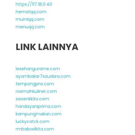
https://117.18.0.40
hematqq.com
murniqq.com
menuqq.com
LINK LAINNYA
lesehangurame.com
ayambakar7saudara.com
tempongpns.com
roemahkuliner.com
saoenkkito.com
handayaniprima.com
kampungmakan.com
luckycatck.com
rmbakoelkita.com