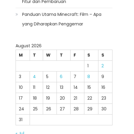
Fitur dan Pembaruan
Panduan Utama Minecraft: Film – Apa
yang Diharapkan Penggemar
August 2026
M
T
W
T
F
S
S
1
2
3
4
5
6
7
8
9
10
11
12
13
14
15
16
17
18
19
20
21
22
23
24
25
26
27
28
29
30
31
« Jul