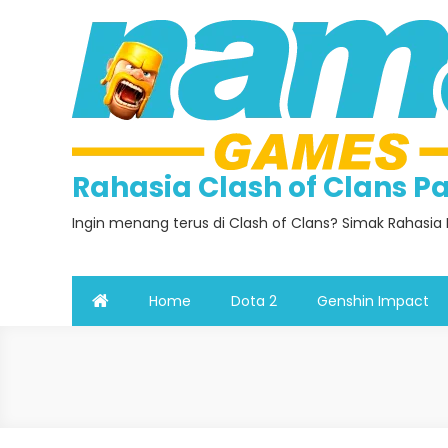
Skip
to
content
Rahasia Clash of Clans 
Ingin menang terus di Clash of Clans? Simak Rahasia 
Home
Dota 2
Genshin Impact