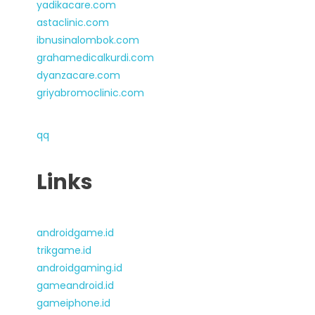
yadikacare.com
astaclinic.com
ibnusinalombok.com
grahamedicalkurdi.com
dyanzacare.com
griyabromoclinic.com
qq
Links
androidgame.id
trikgame.id
androidgaming.id
gameandroid.id
gameiphone.id