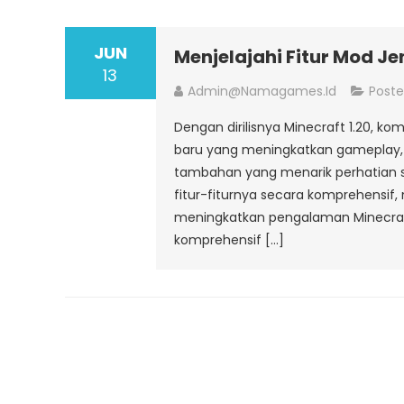
JUN
Menjelajahi Fitur Mod Je
13
Admin@namagames.id
Poste
Dengan dirilisnya Minecraft 1.20, k
baru yang meningkatkan gameplay,
tambahan yang menarik perhatian sig
fitur-fiturnya secara komprehensi
meningkatkan pengalaman Minecraft
komprehensif […]