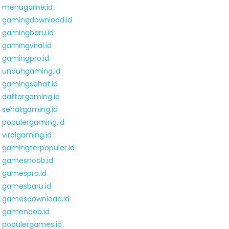
menugame.id
gamingdownload.id
gamingbaru.id
gamingviral.id
gamingpro.id
unduhgaming.id
gamingsehat.id
daftargaming.id
sehatgaming.id
populergaming.id
viralgaming.id
gamingterpopuler.id
gamesnoob.id
gamespro.id
gamesbaru.id
gamesdownload.id
gamenoob.id
populergames.id