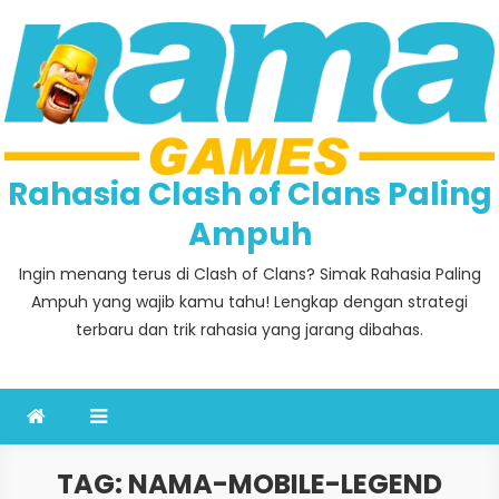
Skip
to
content
Rahasia Clash of Clans Paling
Ampuh
Ingin menang terus di Clash of Clans? Simak Rahasia Paling
Ampuh yang wajib kamu tahu! Lengkap dengan strategi
terbaru dan trik rahasia yang jarang dibahas.
TAG:
NAMA-MOBILE-LEGEND