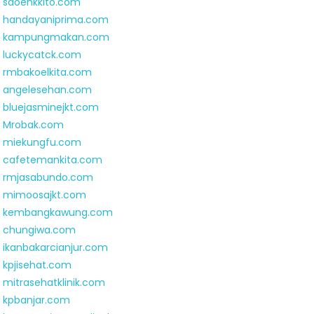
saoenkkito.com
handayaniprima.com
kampungmakan.com
luckycatck.com
rmbakoelkita.com
angelesehan.com
bluejasminejkt.com
Mrobak.com
miekungfu.com
cafetemankita.com
rmjasabundo.com
mimoosajkt.com
kembangkawung.com
chungiwa.com
ikanbakarcianjur.com
kpjisehat.com
mitrasehatklinik.com
kpbanjar.com