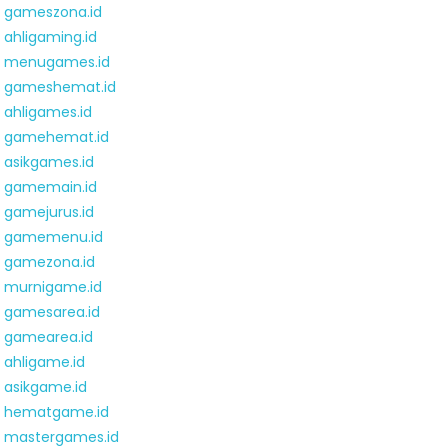
gameszona.id
ahligaming.id
menugames.id
gameshemat.id
ahligames.id
gamehemat.id
asikgames.id
gamemain.id
gamejurus.id
gamemenu.id
gamezona.id
murnigame.id
gamesarea.id
gamearea.id
ahligame.id
asikgame.id
hematgame.id
mastergames.id