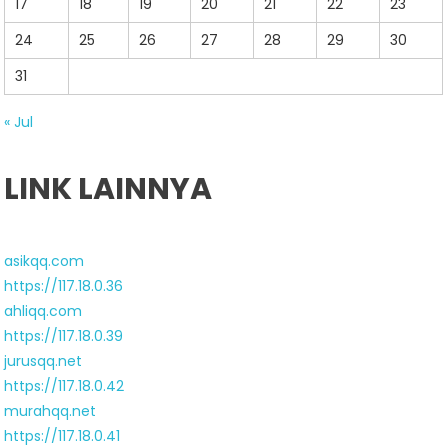
17
18
19
20
21
22
23
24
25
26
27
28
29
30
31
« Jul
LINK LAINNYA
asikqq.com
https://117.18.0.36
ahliqq.com
https://117.18.0.39
jurusqq.net
https://117.18.0.42
murahqq.net
https://117.18.0.41