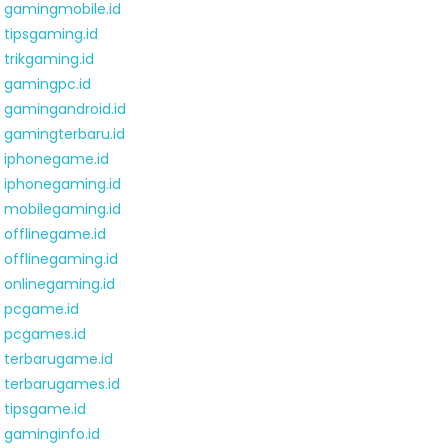
gamingmobile.id
tipsgaming.id
trikgaming.id
gamingpc.id
gamingandroid.id
gamingterbaru.id
iphonegame.id
iphonegaming.id
mobilegaming.id
offlinegame.id
offlinegaming.id
onlinegaming.id
pcgame.id
pcgames.id
terbarugame.id
terbarugames.id
tipsgame.id
gaminginfo.id