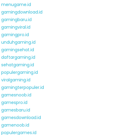
menugame.id
gamingdownload.id
gamingbaru.id
gamingviral.id
gamingpro.id
unduhgaming.id
gamingsehat.id
daftargaming.id
sehatgaming.id
populergaming.id
viralgaming.id
gamingterpopuler.id
gamesnoob.id
gamespro.id
gamesbaru.id
gamesdownload.id
gamenoob.id
populergames.id