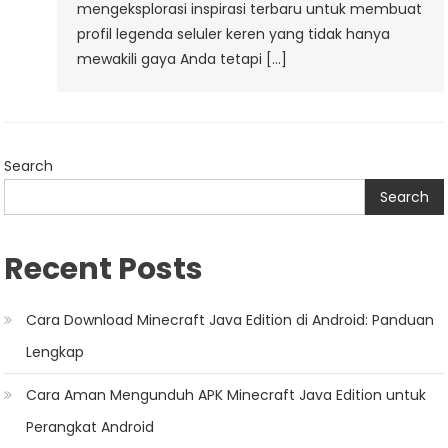
mengeksplorasi inspirasi terbaru untuk membuat
profil legenda seluler keren yang tidak hanya
mewakili gaya Anda tetapi […]
Search
Search
Recent Posts
Cara Download Minecraft Java Edition di Android: Panduan
Lengkap
Cara Aman Mengunduh APK Minecraft Java Edition untuk
Perangkat Android