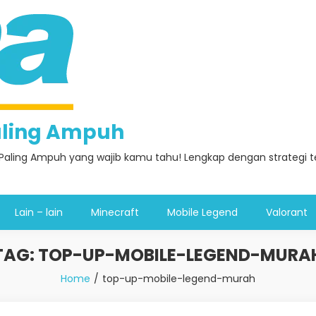
Paling Ampuh
Paling Ampuh yang wajib kamu tahu! Lengkap dengan strategi ter
Lain – lain
Minecraft
Mobile Legend
Valorant
TAG:
TOP-UP-MOBILE-LEGEND-MURA
Home
top-up-mobile-legend-murah