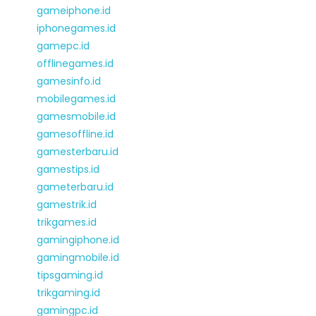
gameiphone.id
iphonegames.id
gamepc.id
offlinegames.id
gamesinfo.id
mobilegames.id
gamesmobile.id
gamesoffline.id
gamesterbaru.id
gamestips.id
gameterbaru.id
gamestrik.id
trikgames.id
gamingiphone.id
gamingmobile.id
tipsgaming.id
trikgaming.id
gamingpc.id