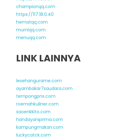
championqq.com
https://117.18.0.40
hematqq.com
murniqq.com
menuqq.com
LINK LAINNYA
lesehangurame.com
ayambakar7saudara.com
tempongpns.com
roemahkuliner.com
saoenkkito.com
handayaniprima.com
kampungmakan.com
luckycatck.com