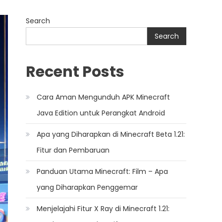
Search
Search
Recent Posts
Cara Aman Mengunduh APK Minecraft
Java Edition untuk Perangkat Android
Apa yang Diharapkan di Minecraft Beta 1.21:
Fitur dan Pembaruan
Panduan Utama Minecraft: Film – Apa
yang Diharapkan Penggemar
Menjelajahi Fitur X Ray di Minecraft 1.21: