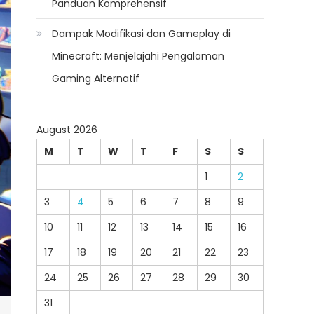
Panduan Komprehensif
Dampak Modifikasi dan Gameplay di
Minecraft: Menjelajahi Pengalaman
Gaming Alternatif
August 2026
M
T
W
T
F
S
S
1
2
3
4
5
6
7
8
9
10
11
12
13
14
15
16
17
18
19
20
21
22
23
24
25
26
27
28
29
30
31