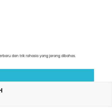
baru dan trik rahasia yang jarang dibahas.
H