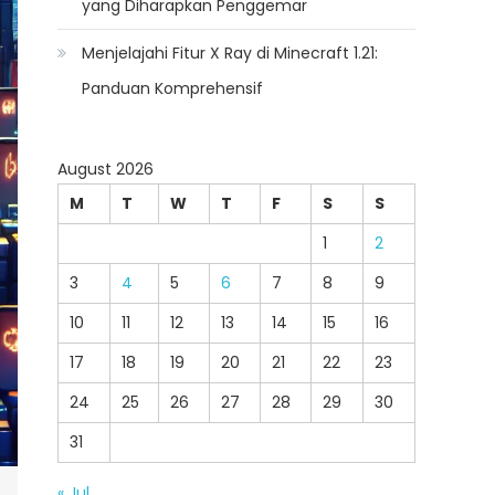
yang Diharapkan Penggemar
Menjelajahi Fitur X Ray di Minecraft 1.21:
Panduan Komprehensif
August 2026
M
T
W
T
F
S
S
1
2
3
4
5
6
7
8
9
10
11
12
13
14
15
16
17
18
19
20
21
22
23
24
25
26
27
28
29
30
31
« Jul