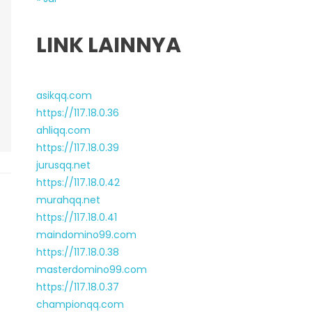
LINK LAINNYA
asikqq.com
https://117.18.0.36
ahliqq.com
https://117.18.0.39
jurusqq.net
https://117.18.0.42
murahqq.net
https://117.18.0.41
maindomino99.com
https://117.18.0.38
masterdomino99.com
https://117.18.0.37
championqq.com