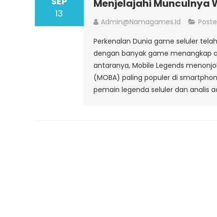
SEP
Menjelajahi Munculnya W
13
Admin@namagames.id
Poste
Perkenalan Dunia game seluler telah
dengan banyak game menangkap aud
antaranya, Mobile Legends menonjol
(MOBA) paling populer di smartphone
pemain legenda seluler dan analis a