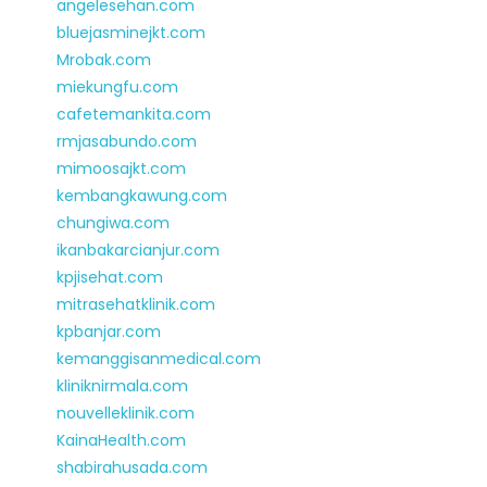
angelesehan.com
bluejasminejkt.com
Mrobak.com
miekungfu.com
cafetemankita.com
rmjasabundo.com
mimoosajkt.com
kembangkawung.com
chungiwa.com
ikanbakarcianjur.com
kpjisehat.com
mitrasehatklinik.com
kpbanjar.com
kemanggisanmedical.com
kliniknirmala.com
nouvelleklinik.com
KainaHealth.com
shabirahusada.com