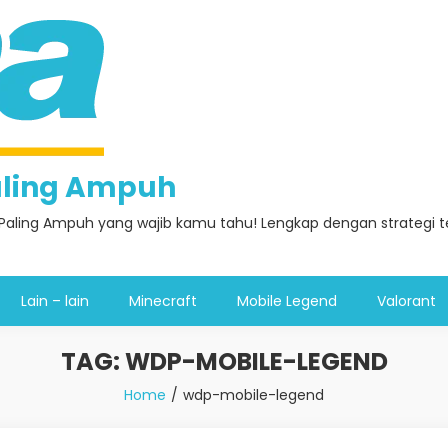
Paling Ampuh
Paling Ampuh yang wajib kamu tahu! Lengkap dengan strategi ter
Lain – lain
Minecraft
Mobile Legend
Valorant
TAG:
WDP-MOBILE-LEGEND
Home
wdp-mobile-legend