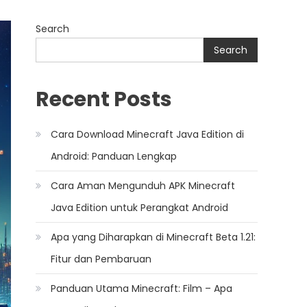
Search
Search
Recent Posts
Cara Download Minecraft Java Edition di
Android: Panduan Lengkap
Cara Aman Mengunduh APK Minecraft
Java Edition untuk Perangkat Android
Apa yang Diharapkan di Minecraft Beta 1.21:
Fitur dan Pembaruan
Panduan Utama Minecraft: Film – Apa