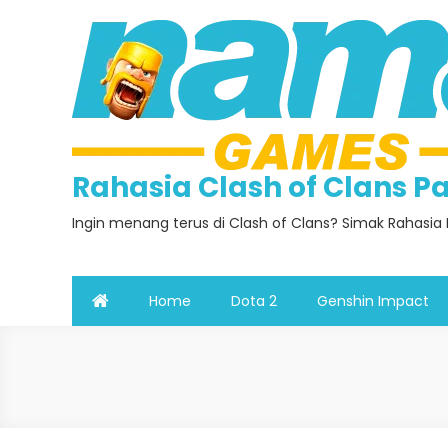
Skip
to
content
Rahasia Clash of Clans 
Ingin menang terus di Clash of Clans? Simak Rahasia 
Home
Dota 2
Genshin Impact