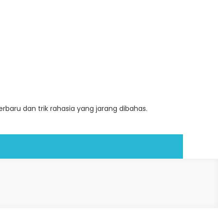
baru dan trik rahasia yang jarang dibahas.