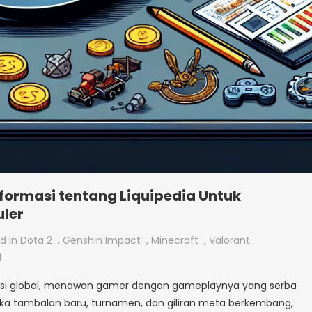
formasi tentang Liquipedia Untuk
ler
d In
Dota 2
,
Genshin Impact
,
Minecraft
,
Valorant
d
sasi global, menawan gamer dengan gameplaynya yang serba
ika tambalan baru, turnamen, dan giliran meta berkembang,