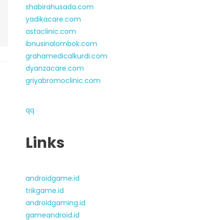
shabirahusada.com
yadikacare.com
astaclinic.com
ibnusinalombok.com
grahamedicalkurdi.com
dyanzacare.com
griyabromoclinic.com
qq
Links
androidgame.id
trikgame.id
androidgaming.id
gameandroid.id